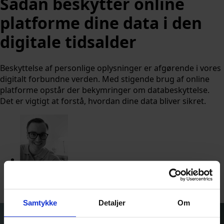
Sådan beskytter online
platforme dine data i den
digitale tidsalder
Beskyttelse af personlige oplysninger er afgørende i vores
digitalt forbundne verden. Med stigende brug af online
platforme opstår der bekymringer om databeskyttelse.
Det er vigtigt at forstå, hvordan dine data bliver sikret.
Af
Nicolai Ohlsen
Udgivet:
7. juli 2026 kl. 9:59
Samtykke
Detaljer
Om