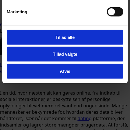
Marketing
Følg Udforsk.nu på
Google
Lige nu læser andre
Tillad alle
Tillad valgte
Dækkene kan afsløre problemer, længe før de bliver
alvorlige
Afvis
I en tid, hvor næsten alt kan gøres online, fra indkøb til
sociale interaktioner, er beskyttelsen af personlige
oplysninger blevet mere relevant end nogensinde. Mange
mennesker er bekymrede for, hvordan deres data bliver
håndteret, især når det kommer til
dating
platforme, der
indsamler og lagrer store mængder brugerdata. At forstå,