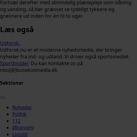
Fortsæt derefter med almindelig plænepleje som slåning
og vanding, så bør græsset se tydeligt tykkere og
grønnere ud inden for én til to uger.
Læs også
Udforsk
.
Udforsk.nu er et moderne nyhedsmedie, der bringer
nyheder fra ind- og udland. Vi driver også sportsmediet
SportInsider
. Du kan kontakte os på
nbo[@]busekistmedia.dk
Sektioner
Nyheder
Politik
112
Økonomi
Livsstil