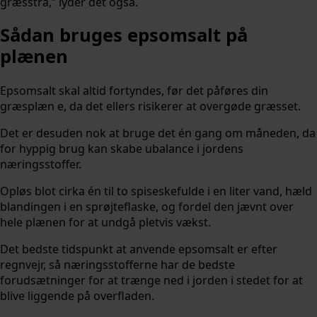
græsstrå,” lyder det også.
Sådan bruges epsomsalt på
plænen
Epsomsalt skal altid fortyndes, før det påføres din
græsplæn e, da det ellers risikerer at overgøde græsset.
Det er desuden nok at bruge det én gang om måneden, da
for hyppig brug kan skabe ubalance i jordens
næringsstoffer.
Opløs blot cirka én til to spiseskefulde i en liter vand, hæld
blandingen i en sprøjteflaske, og fordel den jævnt over
hele plænen for at undgå pletvis vækst.
Det bedste tidspunkt at anvende epsomsalt er efter
regnvejr, så næringsstofferne har de bedste
forudsætninger for at trænge ned i jorden i stedet for at
blive liggende på overfladen.