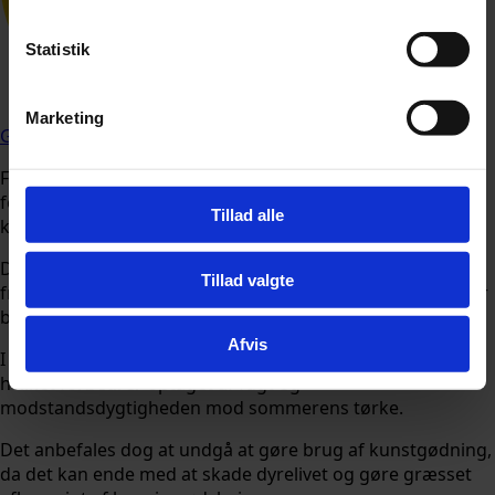
Statistik
Følg Udforsk.nu på
Marketing
Google
Foråret og starten af sommeren er en afgørende periode
for pleje af græsplænen, da græsset stadig er ved at
Tillad alle
komme sig efter de hårde vintermåneder.
De danske haveejere har dog kun ganske kort tid til at
Tillad valgte
fremme tykkere græsvækst, før de stigende temperaturer
begynder at udtørre jorden.
Afvis
I denne periode kan rødderne nå dybere ned i jorden,
hvilket forbedrer optaget af fugt og
modstandsdygtigheden mod sommerens tørke.
Det anbefales dog at undgå at gøre brug af kunstgødning,
da det kan ende med at skade dyrelivet og gøre græsset