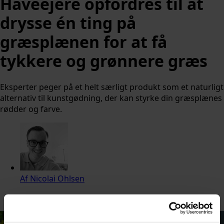
Haveejere opfordres til at
drysse én ting på
græsplænen for at få
tykkere og grønnere græs
Eksperter peger på et helt særligt produkt som et naturligt
alternativ til kunstgødning, der kan styrke din græsplænes
rødder og farve.
Af
Nicolai Ohlsen
Udgivet:
21. juni 2026 kl. 17:18