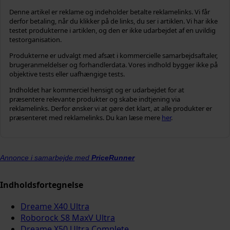
Denne artikel er reklame og indeholder betalte reklamelinks. Vi får
derfor betaling, når du klikker på de links, du ser i artiklen. Vi har ikke
testet produkterne i artiklen, og den er ikke udarbejdet af en uvildig
testorganisation.
Produkterne er udvalgt med afsæt i kommercielle samarbejdsaftaler,
brugeranmeldelser og forhandlerdata. Vores indhold bygger ikke på
objektive tests eller uafhængige tests.
Indholdet har kommerciel hensigt og er udarbejdet for at
præsentere relevante produkter og skabe indtjening via
reklamelinks. Derfor ønsker vi at gøre det klart, at alle produkter er
præsenteret med reklamelinks. Du kan læse mere
her
.
Annonce i samarbejde med
PriceRunner
Indholdsfortegnelse
Dreame X40 Ultra
Roborock S8 MaxV Ultra
Dreame X50 Ultra Complete