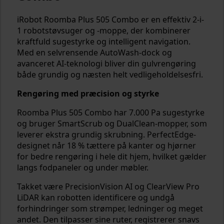
iRobot Roomba Plus 505 Combo er en effektiv 2-i-
1 robotstøvsuger og -moppe, der kombinerer
kraftfuld sugestyrke og intelligent navigation.
Med en selvrensende AutoWash-dock og
avanceret AI-teknologi bliver din gulvrengøring
både grundig og næsten helt vedligeholdelsesfri.
Rengøring med præcision og styrke
Roomba Plus 505 Combo har 7.000 Pa sugestyrke
og bruger SmartScrub og DualClean-mopper, som
leverer ekstra grundig skrubning. PerfectEdge-
designet når 18 % tættere på kanter og hjørner
for bedre rengøring i hele dit hjem, hvilket gælder
langs fodpaneler og under møbler.
Takket være PrecisionVision AI og ClearView Pro
LiDAR kan robotten identificere og undgå
forhindringer som strømper, ledninger og meget
andet. Den tilpasser sine ruter, registrerer snavs