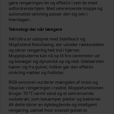
gøre rengøringen let og effektiv i selv de mest
udfordrende hjem. Med selvrensende moppe og
automatisk tømning passer den sig selv i
hverdagen.
Teknologi der når længere
X40 Ultra er udstyret med SideReach og
MopExtend RoboSwing, der udvider rækkevidden
og sikrer rengøring helt ind i hjørner.
Moppepuderne kan nå op til fire centimeter ud
og bevæger sig dynamisk op og ned. Sidebørsten
hæver sig fra gulvet, hvilket gør den effektiv
omkring møbler og fodlister.
RGB-sensoren vurderer mængden af snavs og
tilpasser rengøringen i realtid. Moppefunktionen
bruger 70 °C varmt vand og et selvrensende
vaskebræt, som bekæmper pletter og bakterier.
Alt dette sikrer en dybdegående og intelligent
rengøring, uanset hvor snavset gulvet er.