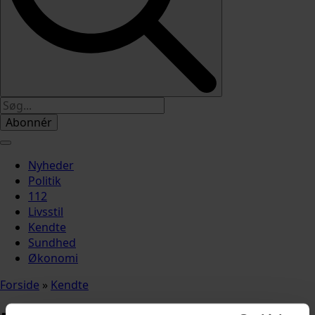
Abonnér
Nyheder
Politik
112
Livsstil
Kendte
Sundhed
Økonomi
Forside
»
Kendte