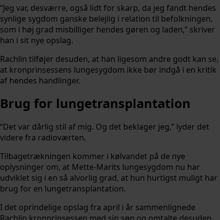
“Jeg var, desværre, også lidt for skarp, da jeg fandt hendes
synlige sygdom ganske belejlig i relation til befolkningen,
som i høj grad misbilliger hendes gøren og laden,” skriver
han i sit nye opslag.
Rachlin tilføjer desuden, at han ligesom andre godt kan se,
at kronprinsessens lungesygdom ikke bør indgå i en kritik
af hendes handlinger.
Brug for lungetransplantation
“Det var dårlig stil af mig. Og det beklager jeg,” lyder det
videre fra radioværten.
Tilbagetrækningen kommer i kølvandet på de nye
oplysninger om, at Mette-Marits lungesygdom nu har
udviklet sig i en så alvorlig grad, at hun hurtigst muligt har
brug for en lungetransplantation.
I det oprindelige opslag fra april i år sammenlignede
Rachlin kronprinsessen med sin søn og omtalte desuden