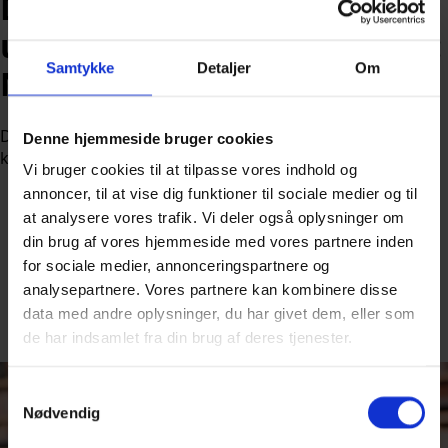
Dansk kendis kom med vild
udmelding om Mette-Marit:
Samtykke
Detaljer
Om
Nu trækker han i land
Den danske radiovært Dan Rachlin beklager nu sin hårde
Denne hjemmeside bruger cookies
kritik af den norske kronprinsesse.
Vi bruger cookies til at tilpasse vores indhold og
annoncer, til at vise dig funktioner til sociale medier og til
at analysere vores trafik. Vi deler også oplysninger om
din brug af vores hjemmeside med vores partnere inden
for sociale medier, annonceringspartnere og
analysepartnere. Vores partnere kan kombinere disse
Af
Nicolai Ohlsen
data med andre oplysninger, du har givet dem, eller som
Udgivet:
6. juni 2026 kl. 20:47
de har indsamlet fra din brug af deres tjenester.
Samtykkevalg
Nødvendig