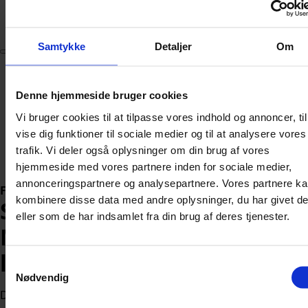
Abonnér
Samtykke
Detaljer
Om
Nyheder
Politik
Denne hjemmeside bruger cookies
112
Vi bruger cookies til at tilpasse vores indhold og annoncer, til
Livsstil
Kendte
vise dig funktioner til sociale medier og til at analysere vores
Sundhed
trafik. Vi deler også oplysninger om din brug af vores
Økonomi
hjemmeside med vores partnere inden for sociale medier,
annonceringspartnere og analysepartnere. Vores partnere k
Forside
»
Kendte
kombinere disse data med andre oplysninger, du har givet d
Sygdom kraftigt forværret:
eller som de har indsamlet fra din brug af deres tjenester.
Mette-Marit skal have
lungetransplantation
Samtykkevalg
Nødvendig
Det norske kongehus bekræfter, at kronprinsessen er sat