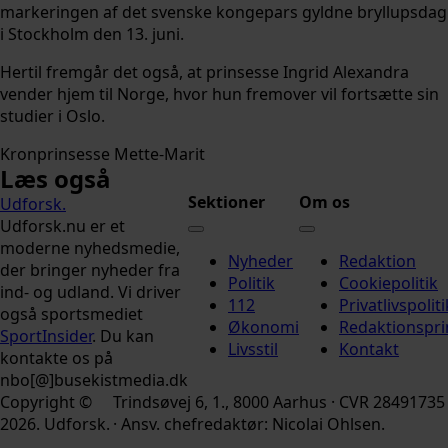
markeringen af det svenske kongepars gyldne bryllupsdag
i Stockholm den 13. juni.
Hertil fremgår det også, at prinsesse Ingrid Alexandra
vender hjem til Norge, hvor hun fremover vil fortsætte sin
studier i Oslo.
Kronprinsesse Mette-Marit
Læs også
Sektioner
Om os
Udforsk
.
Udforsk.nu er et
moderne nyhedsmedie,
Nyheder
Redaktion
der bringer nyheder fra
Politik
Cookiepolitik
ind- og udland. Vi driver
112
Privatlivspoliti
også sportsmediet
Økonomi
Redaktionspri
SportInsider
. Du kan
Livsstil
Kontakt
kontakte os på
nbo[@]busekistmedia.dk
Copyright ©
Trindsøvej 6, 1., 8000 Aarhus · CVR 28491735
2026. Udforsk.
· Ansv. chefredaktør: Nicolai Ohlsen.