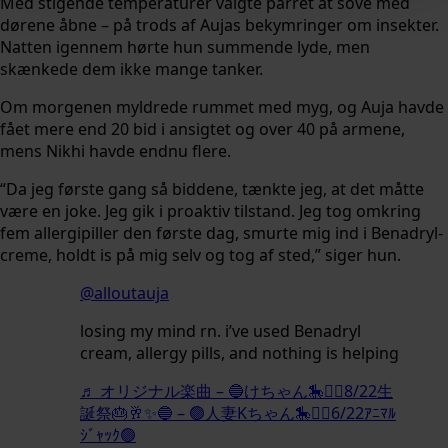
Med stigende temperaturer valgte parret at sove med
dørene åbne – på trods af Aujas bekymringer om insekter.
Natten igennem hørte hun summende lyde, men
skænkede dem ikke mange tanker.
Om morgenen myldrede rummet med myg, og Auja havde
fået mere end 20 bid i ansigtet og over 40 på armene,
mens Nikhi havde endnu flere.
“Da jeg første gang så biddene, tænkte jeg, at det måtte
være en joke. Jeg gik i proaktiv tilstand. Jeg tog omkring
fem allergipiller den første dag, smurte mig ind i Benadryl-
creme, holdt is på mig selv og tog af sted,” siger hun.
@alloutauja
losing my mind rn. i’ve used Benadryl
cream, allergy pills, and nothing is helping
♬ オリジナル楽曲 – 🔵けちゃん🎠❤️‍🔥8/22生
誕祭🎂🥂✨🔵 – 🟢人妻Kちゃん🎠❤️‍🔥6/22ｱﾆﾏﾙ
ｼﾞｬｯｸ🟢