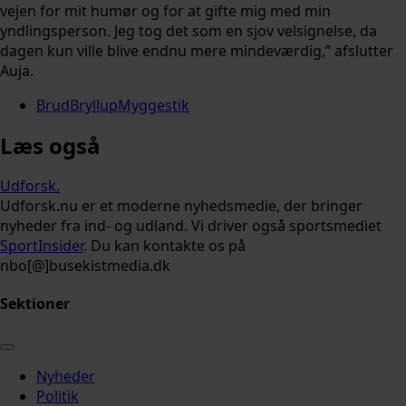
vejen for mit humør og for at gifte mig med min
yndlingsperson. Jeg tog det som en sjov velsignelse, da
dagen kun ville blive endnu mere mindeværdig,” afslutter
Auja.
Brud
Bryllup
Myggestik
Læs også
Udforsk
.
Udforsk.nu er et moderne nyhedsmedie, der bringer
nyheder fra ind- og udland. Vi driver også sportsmediet
SportInsider
. Du kan kontakte os på
nbo[@]busekistmedia.dk
Sektioner
Nyheder
Politik