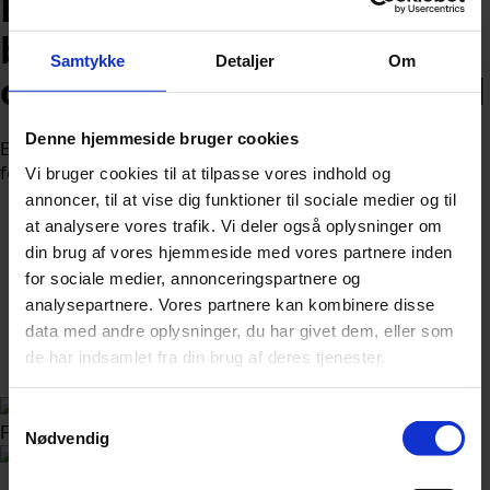
Brud rejser til udlandet på
bryllupsdag: Er forfærdet
Samtykke
Detaljer
Om
over, hvad hun vågner op til
Denne hjemmeside bruger cookies
En brud vågnede på sin bryllupsdag og blev straks
forfærdet over, hvad hun fik øje på.
Vi bruger cookies til at tilpasse vores indhold og
annoncer, til at vise dig funktioner til sociale medier og til
at analysere vores trafik. Vi deler også oplysninger om
din brug af vores hjemmeside med vores partnere inden
for sociale medier, annonceringspartnere og
analysepartnere. Vores partnere kan kombinere disse
Af
Nicolai Ohlsen
data med andre oplysninger, du har givet dem, eller som
de har indsamlet fra din brug af deres tjenester.
Udgivet:
24. juni 2026 kl. 17:00
Samtykkevalg
Foto: TikTok
Nødvendig
Følg Udforsk.nu på Google