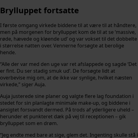
Brylluppet fortsatte
I første omgang virkede biddene til at være til at håndtere,
men på morgenen for brylluppet kom de til at se ‘massive,
røde, hævede og kløende ud’ og var vokset til det dobbelte
i størrelse natten over. Vennerne forsøgte at berolige
hende.
“Alle der var med den uge var ret afslappede og sagde ‘Det
er fint. Du ser stadig smuk ud’. De forsøgte lidt at
overbevise mig om, at de ikke var synlige, hvilket næsten
virkede,” siger Auja.
Auja justerede sine planer og valgte flere lag foundation i
stedet for sin planlagte minimale make-up, og biddene i
ansigtet forsvandt dermed. På trods af yderligere uheld –
herunder et punkteret dæk på vej til receptionen – gik
brylluppet som en drøm.
“Jeg endte med bare at sige, glem det. Ingenting skulle stå i