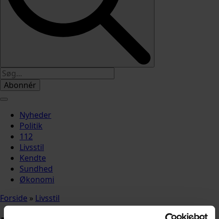
Abonnér
Nyheder
Politik
112
Livsstil
Kendte
Sundhed
Økonomi
Forside
»
Livsstil