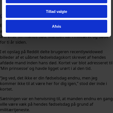
Følg Udforsk.nu på
Tillad valgte
Google
En enke har fået internettet til at reagere med tårer, efter
Afvis
at hun delte et personligt fund, der blev gjort mere end et
årti efter sin mands død. Manden var i militæret og døde
for ti år siden.
I et opslag på Reddit delte brugeren recentlywidowed
billeder af et uåbnet fødselsdagskort skrevet af hendes
afdøde mand inden hans død. Kortet var blot adresseret til
‘Min prinsesse’ og havde ligget urørt i al den tid.
“Jeg ved, det ikke er din fødselsdag endnu, men jeg
kommer ikke til at være her for dig igen,” stod der inde i
kortet.
Sætningen var en henvisning til, at manden endnu en gang
ville være væk på hendes fødselsdag på grund af
militærtjeneste.