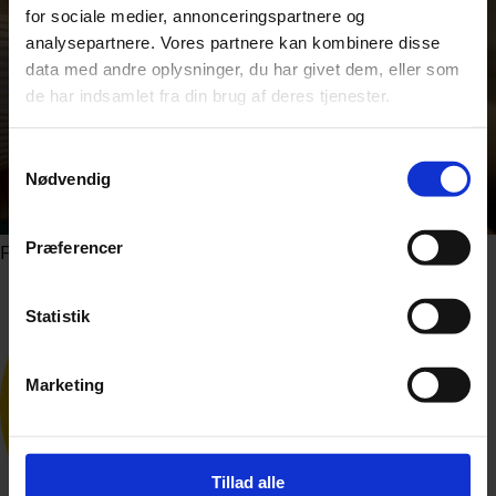
for sociale medier, annonceringspartnere og
analysepartnere. Vores partnere kan kombinere disse
data med andre oplysninger, du har givet dem, eller som
de har indsamlet fra din brug af deres tjenester.
Samtykkevalg
Nødvendig
Præferencer
Foto: Shutterstock.com
Statistik
Marketing
Tillad alle