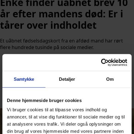
Enke finder uåbnet brev 10
år efter mandens død: Er i
tårer over indholdet
Et uåbnet fødselsdagskort fra en afdød mand har rørt
flere hundrede tusinde på sociale medier.
Samtykke
Detaljer
Om
Af
Nicolai Ohlsen
Udgivet:
23. juni 2026 kl. 16:57
Denne hjemmeside bruger cookies
Vi bruger cookies til at tilpasse vores indhold og
annoncer, til at vise dig funktioner til sociale medier og til
at analysere vores trafik. Vi deler også oplysninger om
din brug af vores hjemmeside med vores partnere inden