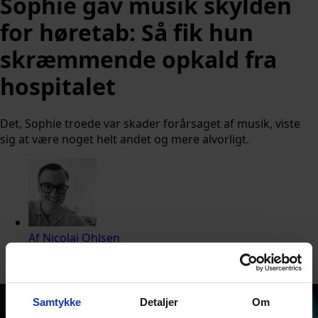
Sophie gav musik skylden
for høretab: Så fik hun
skræmmende opkald fra
hospitalet
Det, Sophie troede var skader forårsaget af musik, viste
sig at være noget helt andet og mere alvorligt.
Af
Nicolai Ohlsen
Udgivet:
28. juni 2026 kl. 13:00
Samtykke
Detaljer
Om