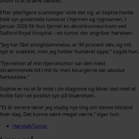
shunt til at dræne væsken.
Efter yderligere scanninger viste det sig, at Sophie havde
hele syv godartede tumorer i hjernen og rygmarven. I
januar 2026 fik hun fjernet en akustikusneurinom ved
Salford Royal Hospital – en tumor, der angriber hørelsen.
“Jeg har fået ansigtslammelse, er 90 procent døv, og mit
syn er svækket, men jeg holder humøret oppe,” sagde hun.
“Fjernelsen af min hjernetumor var den mest
skræmmende tid i mit liv, men kirurgerne var absolut
fantastiske.”
Sophie er nu et år inde i sin diagnose og bliver ved med at
holde fast i et positivt syn på tilværelsen.
“Et år senere lærer jeg stadig nye ting om denne tilstand
hver dag. Det kunne være meget værre,” siger hun.
Høretab
Tumor