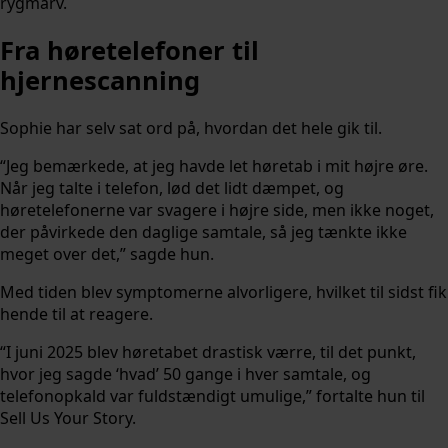
rygmarv.
Fra høretelefoner til
hjernescanning
Sophie har selv sat ord på, hvordan det hele gik til.
“Jeg bemærkede, at jeg havde let høretab i mit højre øre.
Når jeg talte i telefon, lød det lidt dæmpet, og
høretelefonerne var svagere i højre side, men ikke noget,
der påvirkede den daglige samtale, så jeg tænkte ikke
meget over det,” sagde hun.
Med tiden blev symptomerne alvorligere, hvilket til sidst fik
hende til at reagere.
“I juni 2025 blev høretabet drastisk værre, til det punkt,
hvor jeg sagde ‘hvad’ 50 gange i hver samtale, og
telefonopkald var fuldstændigt umulige,” fortalte hun til
Sell Us Your Story.