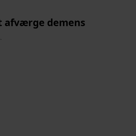
t afværge demens
.