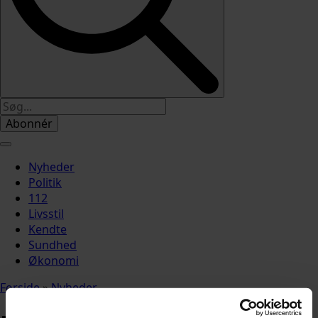
Abonnér
Nyheder
Politik
112
Livsstil
Kendte
Sundhed
Økonomi
Forside
»
Nyheder