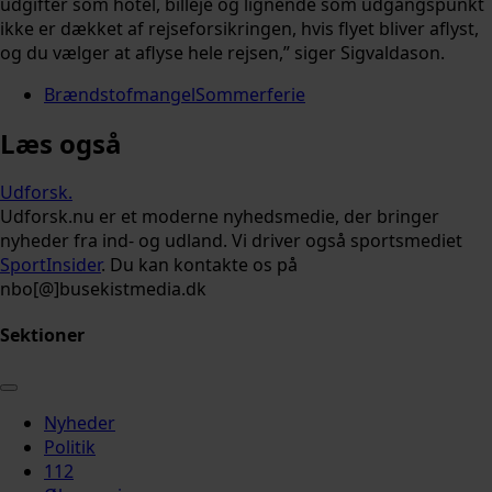
udgifter som hotel, billeje og lignende som udgangspunkt
ikke er dækket af rejseforsikringen, hvis flyet bliver aflyst,
og du vælger at aflyse hele rejsen,” siger Sigvaldason.
Brændstofmangel
Sommerferie
Læs også
Udforsk
.
Udforsk.nu er et moderne nyhedsmedie, der bringer
nyheder fra ind- og udland. Vi driver også sportsmediet
SportInsider
. Du kan kontakte os på
nbo[@]busekistmedia.dk
Sektioner
Nyheder
Politik
112