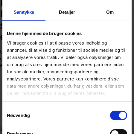
Ekspert advarer:
Brændstofmangel kan have
Samtykke
Detaljer
Om
store konsekvenser for
danskernes sommerferie
Denne hjemmeside bruger cookies
Vi bruger cookies til at tilpasse vores indhold og
annoncer, til at vise dig funktioner til sociale medier og til
Uroen i Mellemøsten skaber usikkerhed for tusindvis af
at analysere vores trafik. Vi deler også oplysninger om
danskere, der har planlagt udenlandsrejser i sommer – og
din brug af vores hjemmeside med vores partnere inden
eksperter råder til at være forberedt på det uventede.
for sociale medier, annonceringspartnere og
analysepartnere. Vores partnere kan kombinere disse
data med andre oplysninger, du har givet dem, eller som
de har indsamlet fra din brug af deres tjenester.
Af
Nicolai Ohlsen
Samtykkevalg
Nødvendig
Udgivet:
25. maj 2026 kl. 11:06
Præferencer