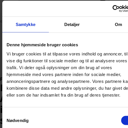
Abonnér
Samtykke
Detaljer
Om
Nyheder
Politik
112
Denne hjemmeside bruger cookies
Livsstil
Vi bruger cookies til at tilpasse vores indhold og annoncer, til
Kendte
vise dig funktioner til sociale medier og til at analysere vores
Sundhed
trafik. Vi deler også oplysninger om din brug af vores
Økonomi
hjemmeside med vores partnere inden for sociale medier,
Forside
»
Nyheder
annonceringspartnere og analysepartnere. Vores partnere k
Får 917 millioner kroner:
kombinere disse data med andre oplysninger, du har givet d
eller som de har indsamlet fra din brug af deres tjenester.
Anders Holch Povlsen
indgår vild aftale med
Samtykkevalg
staten
Nødvendig