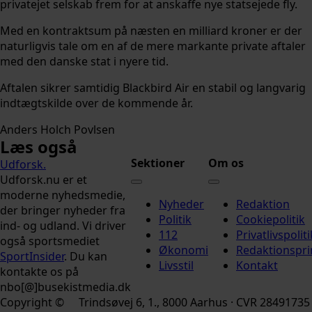
privatejet selskab frem for at anskaffe nye statsejede fly.
Med en kontraktsum på næsten en milliard kroner er der
naturligvis tale om en af de mere markante private aftaler
med den danske stat i nyere tid.
Aftalen sikrer samtidig Blackbird Air en stabil og langvarig
indtægtskilde over de kommende år.
Anders Holch Povlsen
Læs også
Sektioner
Om os
Udforsk
.
Udforsk.nu er et
moderne nyhedsmedie,
Nyheder
Redaktion
der bringer nyheder fra
Politik
Cookiepolitik
ind- og udland. Vi driver
112
Privatlivspoliti
også sportsmediet
Økonomi
Redaktionspri
SportInsider
. Du kan
Livsstil
Kontakt
kontakte os på
nbo[@]busekistmedia.dk
Copyright ©
Trindsøvej 6, 1., 8000 Aarhus · CVR 28491735