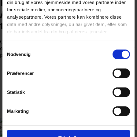
Kongehuset melder ud:
din brug af vores hjemmeside med vores partnere inden
for sociale medier, annonceringspartnere og
Aldrig har der været så stor
analysepartnere. Vores partnere kan kombinere disse
tilslutning
data med andre oplysninger, du har givet dem, eller som
de har indsamlet fra din brug af deres tjenester.
Over 112.000 danskere har tilmeldt sig årets Royal Run –
og kongefamilien skal nå at løbe i ikke færre end fem byer
Samtykkevalg
på én dag.
Nødvendig
Præferencer
Statistik
Af
Nicolai Ohlsen
Udgivet:
24. maj 2026 kl. 17:40
Marketing
Foto: Marek Szandurski / Shutterstock.com
Følg Udforsk.nu på Google