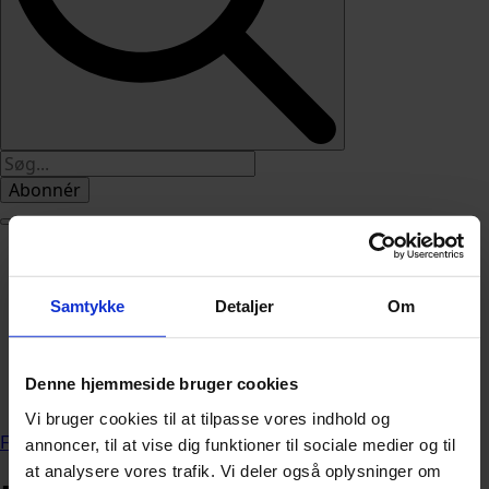
Abonnér
Nyheder
Politik
112
Samtykke
Detaljer
Om
Livsstil
Kendte
Sundhed
Denne hjemmeside bruger cookies
Økonomi
Vi bruger cookies til at tilpasse vores indhold og
Forside
»
Nyheder
annoncer, til at vise dig funktioner til sociale medier og til
at analysere vores trafik. Vi deler også oplysninger om