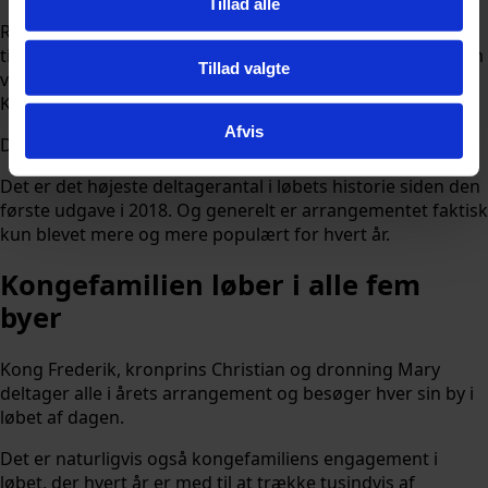
Tillad alle
Royal Run sætter rekord i år. 112.450 deltagere har nemlig
tilmeldt sig årets løbefest, der afvikles 2. pinsedag i de fem
Tillad valgte
værtsbyer Randers, Ringkøbing, Middelfart, Helsingør og
København/Frederiksberg.
Afvis
Det oplyser kongehuset på sin hjemmeside ifølge
B.T.
Det er det højeste deltagerantal i løbets historie siden den
første udgave i 2018. Og generelt er arrangementet faktisk
kun blevet mere og mere populært for hvert år.
Kongefamilien løber i alle fem
byer
Kong Frederik, kronprins Christian og dronning Mary
deltager alle i årets arrangement og besøger hver sin by i
løbet af dagen.
Det er naturligvis også kongefamiliens engagement i
løbet, der hvert år er med til at trække tusindvis af