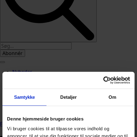
Abonnér
Nyheder
Politik
112
Livsstil
Samtykke
Detaljer
Om
Kendte
Sundhed
Økonomi
Denne hjemmeside bruger cookies
Forside
»
Nyheder
Vi bruger cookies til at tilpasse vores indhold og
annoncer, til at vise dig funktioner til sociale medier og til