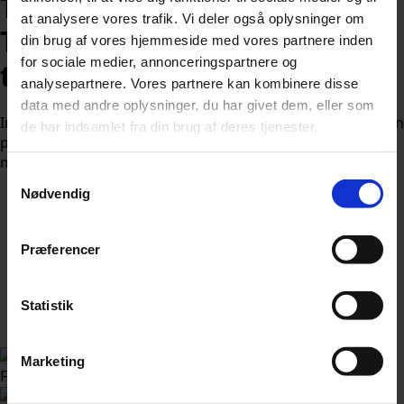
Trods meldinger om aftale:
at analysere vores trafik. Vi deler også oplysninger om
Trump chokerer med vild
din brug af vores hjemmeside med vores partnere inden
for sociale medier, annonceringspartnere og
trussel
analysepartnere. Vores partnere kan kombinere disse
data med andre oplysninger, du har givet dem, eller som
Iran og USA nærmer sig tilsyneladende en fredsaftale, men
de har indsamlet fra din brug af deres tjenester.
præsident Donald Trumps seneste opslag på sociale
medier sender forvirrende og potentielt truende signaler.
Samtykkevalg
Nødvendig
Præferencer
Af
Nicolai Ohlsen
Statistik
Udgivet:
25. maj 2026 kl. 7:04
Marketing
Foto: noamgalai / Shutterstock.com
Følg Udforsk.nu på Google