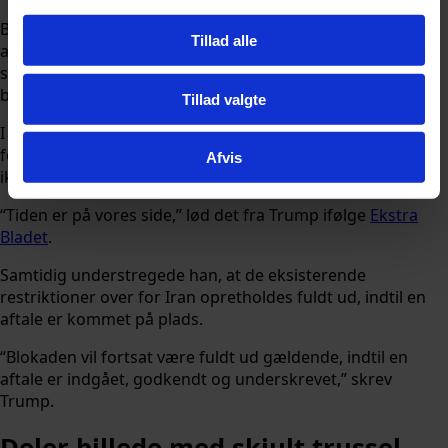
Blot et døgn efter at præsident Donald Trump erklærede,
Tillad alle
at en fredsaftale med Iran var nært forestående, har han
skabt forvirring med nogle ganske modsætningsfyldte
budskaber på det sociale medie Truth Social.
Tillad valgte
I første ombæring bekræftede Trump, at forhandlingerne
foregår på en konstruktiv og ordentlig måde, og at han
Afvis
ikke føler sig presset til at handle hurtigt.
“Tiden er på vores side,” lød det fra Trump ifølge
Ekstra
Bladet
.
Samtidig understregede han, at de eksisterende
restriktioner over for Iran opretholdes fuldt ud, indtil en
aftale er kommet på plads.
“Blokaden vil fortsat være fuldt ud gældende, indtil en
aftale er indgået, godkendt og underskrevet,” skrev
Trump.
Deler billede med skjult trussel