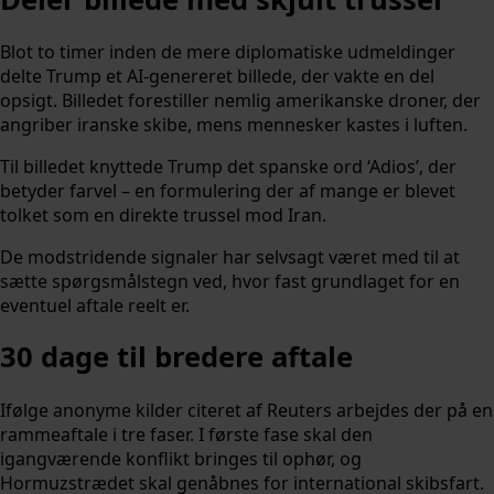
Blot to timer inden de mere diplomatiske udmeldinger
delte Trump et AI-genereret billede, der vakte en del
opsigt. Billedet forestiller nemlig amerikanske droner, der
angriber iranske skibe, mens mennesker kastes i luften.
Til billedet knyttede Trump det spanske ord ‘Adios’, der
betyder farvel – en formulering der af mange er blevet
tolket som en direkte trussel mod Iran.
De modstridende signaler har selvsagt været med til at
sætte spørgsmålstegn ved, hvor fast grundlaget for en
eventuel aftale reelt er.
30 dage til bredere aftale
Ifølge anonyme kilder citeret af Reuters arbejdes der på en
rammeaftale i tre faser. I første fase skal den
igangværende konflikt bringes til ophør, og
Hormuzstrædet skal genåbnes for international skibsfart.