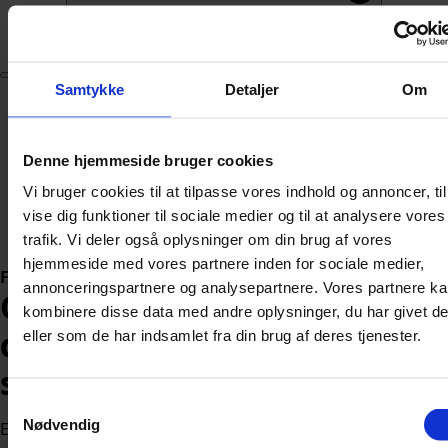
Abonnér
Samtykke
Detaljer
Om
Nyheder
Politik
112
Denne hjemmeside bruger cookies
Livsstil
Vi bruger cookies til at tilpasse vores indhold og annoncer, til
Kendte
Sundhed
vise dig funktioner til sociale medier og til at analysere vores
Økonomi
trafik. Vi deler også oplysninger om din brug af vores
hjemmeside med vores partnere inden for sociale medier,
Forside
»
Nyheder
»
Udland
annonceringspartnere og analysepartnere. Vores partnere k
Chok i populært
kombinere disse data med andre oplysninger, du har givet d
danskerparadis: Turist
eller som de har indsamlet fra din brug af deres tjenester.
spiste fisk og døde
Samtykkevalg
Nødvendig
En tysk familiefar døde pludseligt efter at have spist et