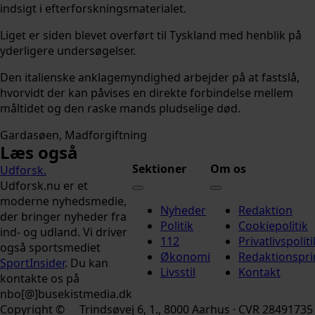
indsigt i efterforskningsmaterialet.
Liget er siden blevet overført til Tyskland med henblik på
yderligere undersøgelser.
Den italienske anklagemyndighed arbejder på at fastslå,
hvorvidt der kan påvises en direkte forbindelse mellem
måltidet og den raske mands pludselige død.
Gardasøen
Madforgiftning
Læs også
Sektioner
Om os
Udforsk
.
Udforsk.nu er et
moderne nyhedsmedie,
Nyheder
Redaktion
der bringer nyheder fra
Politik
Cookiepolitik
ind- og udland. Vi driver
112
Privatlivspoliti
også sportsmediet
Økonomi
Redaktionspri
SportInsider
. Du kan
Livsstil
Kontakt
kontakte os på
nbo[@]busekistmedia.dk
Copyright ©
Trindsøvej 6, 1., 8000 Aarhus · CVR 28491735