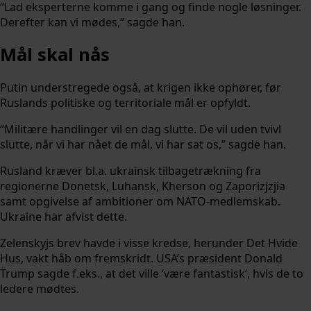
“Lad eksperterne komme i gang og finde nogle løsninger.
Derefter kan vi mødes,” sagde han.
Mål skal nås
Putin understregede også, at krigen ikke ophører, før
Ruslands politiske og territoriale mål er opfyldt.
“Militære handlinger vil en dag slutte. De vil uden tvivl
slutte, når vi har nået de mål, vi har sat os,” sagde han.
Rusland kræver bl.a. ukrainsk tilbagetrækning fra
regionerne Donetsk, Luhansk, Kherson og Zaporizjzjia
samt opgivelse af ambitioner om NATO-medlemskab.
Ukraine har afvist dette.
Zelenskyjs brev havde i visse kredse, herunder Det Hvide
Hus, vakt håb om fremskridt. USA’s præsident Donald
Trump sagde f.eks., at det ville ‘være fantastisk’, hvis de to
ledere mødtes.