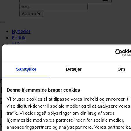
Abonnér
Nyheder
Politik
112
Livsstil
Kendte
Sundhed
Samtykke
Detaljer
Om
Økonomi
Forside
»
Nyheder
»
Udland
Putin sender klar besked til
Denne hjemmeside bruger cookies
Zelenskyj: Der er ingen
Vi bruger cookies til at tilpasse vores indhold og annoncer, til
vise dig funktioner til sociale medier og til at analysere vores
pointe
trafik. Vi deler også oplysninger om din brug af vores
hjemmeside med vores partnere inden for sociale medier,
Vladimir Putin afviser Volodymyr Zelenskyjs invitation til
annonceringspartnere og analysepartnere. Vores partnere k