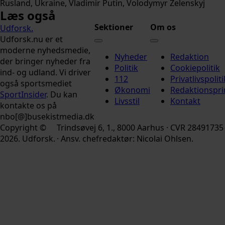
Rusland
Ukraine
Vladimir Putin
Volodymyr Zelenskyj
Læs også
Sektioner
Om os
Udforsk
.
Udforsk.nu er et
moderne nyhedsmedie,
Nyheder
Redaktion
der bringer nyheder fra
Politik
Cookiepolitik
ind- og udland. Vi driver
112
Privatlivspoliti
også sportsmediet
Økonomi
Redaktionspri
SportInsider
. Du kan
Livsstil
Kontakt
kontakte os på
nbo[@]busekistmedia.dk
Copyright ©
Trindsøvej 6, 1., 8000 Aarhus · CVR 28491735
2026. Udforsk.
· Ansv. chefredaktør: Nicolai Ohlsen.