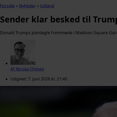
Forside
»
Nyheder
»
Udland
Sender klar besked til Trum
Donald Trumps planlagte fremmøde i Madison Square Garden 
Af
Nicolai Ohlsen
Udgivet:
7. juni 2026 kl. 21:40