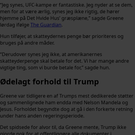
“Jeg synes, UFC-kampe er fantastiske. Jeg nyder at se dem,
men for at være ærlig, synes jeg ikke rigtig, de hører
hjemme på Det Hvide Hus’ græsplæne,” sagde Greene
lørdag ifølge
The Guardian
.
Hun tilføjer, at skatteydernes penge bør prioriteres og
bruges på andre måder.
“Derudover synes jeg ikke, at amerikanernes
skatteyderpenge skal betale for det. Vi har mange andre
vigtige ting, som vi burde betale for,” sagde hun.
Ødelagt forhold til Trump
Greene var tidligere en af Trumps mest dedikerede støtter
og sammenlignede ham endda med Nelson Mandela og
Jesus. Forholdet begyndte dog at gå i den forkerte retning
under hans anden regeringsperiode.
Det spidsede for alvor til, da Greene mente, Trump ikke
gjorde nok for at offentliggøre alle dokumenter i