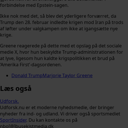
forbindelse med Epstein-sagen.
Ikke nok med det, så blev det yderligere forværret, da
Trump den 28. februar indledte krigen mod Iran på trods
af løfter under valgkampen om ikke at igangsætte nye
krige.
Greene reagerede på dette med et opslag på det sociale
medie X, hvor hun beskyldte Trump-administrationen for
at lyve, ligesom hun kaldte krigspolitikken et brud på
‘Amerika First’-dagsordenen.
Donald Trump
Marjorie Taylor Greene
Læs også
Udforsk
.
Udforsk.nu er et moderne nyhedsmedie, der bringer
nyheder fra ind- og udland. Vi driver også sportsmediet
SportInsider
. Du kan kontakte os på
nbo[@]busekistmedia.dk