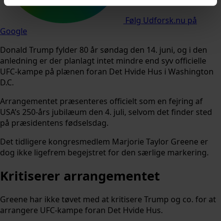
Følg Udforsk.nu på
Google
Donald Trump fylder 80 år søndag den 14. juni, og i den
anledning er der planlagt intet mindre end syv officielle
UFC-kampe på plænen foran Det Hvide Hus i Washington
D.C.
Arrangementet præsenteres officielt som en fejring af
USA’s 250-års jubilæum den 4. juli, selvom det finder sted
på præsidentens fødselsdag.
Det tidligere kongresmedlem Marjorie Taylor Greene er
dog ikke ligefrem begejstret for den særlige markering.
Kritiserer arrangementet
Greene har ikke tøvet med at kritisere Trump og co. for at
arrangere UFC-kampe foran Det Hvide Hus.