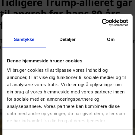
Tidligere Trump-allieret går
til angreb før hans 80-års
fødselsdag
Samtykke
Detaljer
Om
Tidligere kongresmedlem Marjorie Taylor Greene kritiserer
UFC-arrangementet ved Det Hvide Hus.
Denne hjemmeside bruger cookies
Vi bruger cookies til at tilpasse vores indhold og
annoncer, til at vise dig funktioner til sociale medier og til
at analysere vores trafik. Vi deler også oplysninger om
Af
Nicolai Ohlsen
din brug af vores hjemmeside med vores partnere inden
for sociale medier, annonceringspartnere og
Udgivet:
14. juni 2026 kl. 12:27
analysepartnere. Vores partnere kan kombinere disse
data med andre oplysninger, du har givet dem, eller som
de har indsamlet fra din brug af deres tjenester.