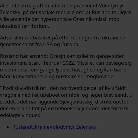
Allerede lørdag aften advarede præsident Volodymyr
Zelenskyj på det sociale medie X om, at Rusland muligvis
ville anvende det hypersoniske Oresjnik-missil mod
ukrainsk territorium.
Advarslen var baseret på efterretninger fra ukrainske
tjenester samt fra USA og Europa.
Rusland har anvendt Oresjnik-missilet to gange siden
invasionens start i februar 2022. Missilet kan bevæge sig
med mindst fem gange lydens hastighed og kan bære
både konventionelle og nukleare sprænghoveder.
I Podilskyj-distriktet i den nordvestlige del af Kyiv faldt
vragdele ned i et ubeboet område, og læger blev sendt til
stedet. I det nærliggende Sjevtjenkivskyj-distrikt opstod
der en brand tæt på en beboelsesejendom, der førte til
ødelagte vinduer.
Rusland
Ukraine
Volodymyr Zelenskyj