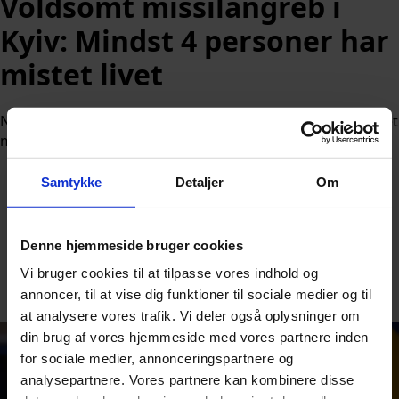
Voldsomt missilangreb i
Kyiv: Mindst 4 personer har
mistet livet
Natten til søndag blev Kyiv ramt af det, de beskriver som et
massivt angreb, hvilket har kostet fire personer livet.
Samtykke
Detaljer
Om
Denne hjemmeside bruger cookies
Af
Nicolai Ohlsen
Vi bruger cookies til at tilpasse vores indhold og
annoncer, til at vise dig funktioner til sociale medier og til
Udgivet:
24. maj 2026 kl. 12:18
at analysere vores trafik. Vi deler også oplysninger om
din brug af vores hjemmeside med vores partnere inden
for sociale medier, annonceringspartnere og
analysepartnere. Vores partnere kan kombinere disse