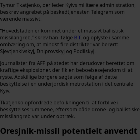
Tymur Tkatjenko, der leder Kyivs militære administration,
beskrev angrebet på beskedtjenesten Telegram som
værende massivt.
“Hovedstaden er kommet under et massivt ballistisk
missilangreb,” skrev han ifølge
B.T.
og oplyste i samme
ombæring om, at mindst fire distrikter var berørt:
Sjevtjenkivskyj, Dniprovskyj og Podilskyj.
Journalister fra AFP på stedet har derudover berettet om
kraftige eksplosioner, der fik en beboelsesejendom til at
ryste. Adskillige borgere søgte som følge af dette
beskyttelse i en underjordisk metrostation i det centrale
Kyiv.
Tkatjenko opfordrede befolkningen til at forblive i
beskyttelsesrummene, eftersom både drone- og ballistiske
missilangreb var under optræk.
Oresjnik-missil potentielt anvendt