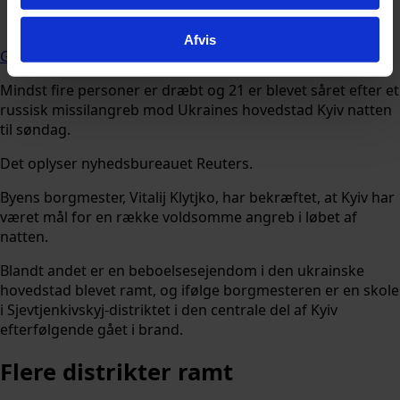
Følg Udforsk.nu på
Afvis
Google
Mindst fire personer er dræbt og 21 er blevet såret efter et
russisk missilangreb mod Ukraines hovedstad Kyiv natten
til søndag.
Det oplyser nyhedsbureauet Reuters.
Byens borgmester, Vitalij Klytjko, har bekræftet, at Kyiv har
været mål for en række voldsomme angreb i løbet af
natten.
Blandt andet er en beboelsesejendom i den ukrainske
hovedstad blevet ramt, og ifølge borgmesteren er en skole
i Sjevtjenkivskyj-distriktet i den centrale del af Kyiv
efterfølgende gået i brand.
Flere distrikter ramt