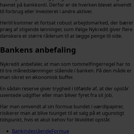
havnet på bankkonti. Derfor er de hverken blevet anvendt
til forbrug eller investeret i andre aktiver.
Hertil kommer et fortsat robust arbejdsmarked, der bærer
præg af stigende lønninger, som ifølge Nykredit giver flere
danskere et større råderum til at lægge penge til side.
Bankens anbefaling
Nykredit anbefaler, at man som tommelfingerregel har to
til tre månedslønninger stående i banken. På den måde er
man sikret en økonomisk buffer.
En sådan reserve giver tryghed i tilfælde af, at der opstår
uventede udgifter eller man bliver fyret fra sit job.
Har man omvendt al sin formue bundet i værdipapirer,
risikerer man at blive tvunget til et salg på et ugunstigt
tidspunkt, hvis et akut behov for likviditet opstår.
Bankindestående
Formue