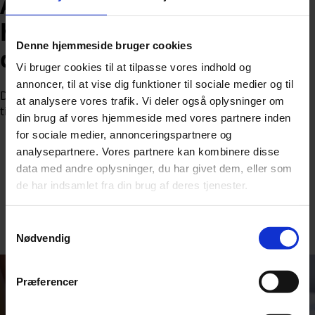
Aldrig har tallet været så
højt: Så mange har
Denne hjemmeside bruger cookies
danskerne på kontoen
Vi bruger cookies til at tilpasse vores indhold og
annoncer, til at vise dig funktioner til sociale medier og til
Danskernes bankindestående når nye højder og især én
at analysere vores trafik. Vi deler også oplysninger om
ting kan forklare en stor del af den markante stigning.
din brug af vores hjemmeside med vores partnere inden
for sociale medier, annonceringspartnere og
analysepartnere. Vores partnere kan kombinere disse
data med andre oplysninger, du har givet dem, eller som
de har indsamlet fra din brug af deres tjenester.
Af
Nicolai Ohlsen
Samtykkevalg
Udgivet:
1. juni 2026 kl. 9:44
Nødvendig
Præferencer