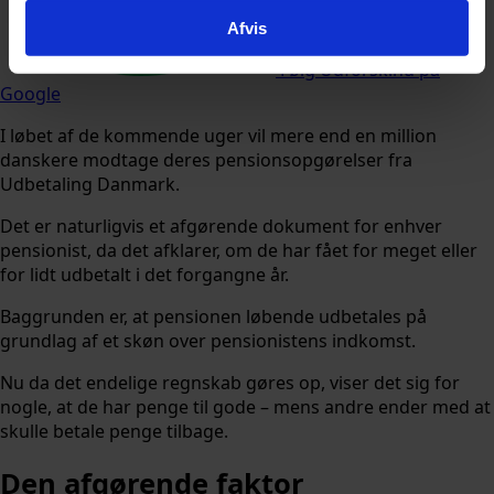
Afvis
Følg Udforsk.nu på
Google
I løbet af de kommende uger vil mere end en million
danskere modtage deres pensionsopgørelser fra
Udbetaling Danmark.
Det er naturligvis et afgørende dokument for enhver
pensionist, da det afklarer, om de har fået for meget eller
for lidt udbetalt i det forgangne år.
Baggrunden er, at pensionen løbende udbetales på
grundlag af et skøn over pensionistens indkomst.
Nu da det endelige regnskab gøres op, viser det sig for
nogle, at de har penge til gode – mens andre ender med at
skulle betale penge tilbage.
Den afgørende faktor