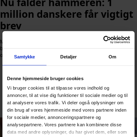
Nu falder hammeren: 1
million danskere får vigtigt
brev
Mere end en million danskere modtager i disse uger et
brev, der kan betyde, at de får penge tilbage og skal hoste
op.
Samtykke
Detaljer
Om
Denne hjemmeside bruger cookies
Vi bruger cookies til at tilpasse vores indhold og
annoncer, til at vise dig funktioner til sociale medier og til
Af
Nicolai Ohlsen
at analysere vores trafik. Vi deler også oplysninger om
Udgivet:
27. maj 2026 kl. 13:02
din brug af vores hjemmeside med vores partnere inden
for sociale medier, annonceringspartnere og
analysepartnere. Vores partnere kan kombinere disse
data med andre oplysninger, du har givet dem, eller som