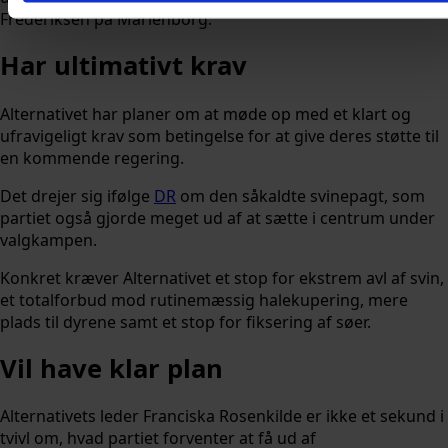
Frederiksen på Marienborg.
Har ultimativt krav
Alternativet har planer om at møde op med et klart og
ufravigeligt krav som betingelse for at give deres støtte til
en kommende regering.
Det drejer sig ifølge
DR
om den såkaldte svinepagt, som
partiet også gjorde meget ud af at sætte i centrum under
valgkampen.
Konkret kræver Alternativet et stop for ekstrem avl af svin,
et totalforbud mod rutinemæssig halekupering, mere
plads til dyrene samt et stop for fiksering af søer.
Vil have klar plan
Alternativets leder Franciska Rosenkilde er ikke et sekund i
tvivl om, hvad partiet forventer at få ud af