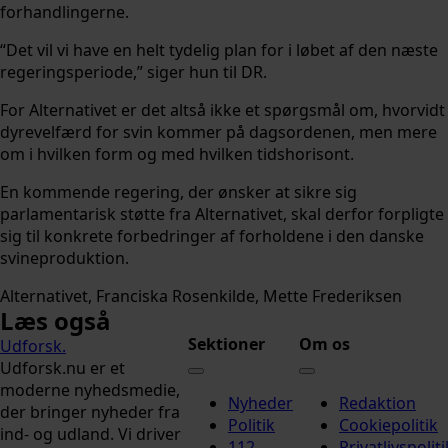
forhandlingerne.
“Det vil vi have en helt tydelig plan for i løbet af den næste
regeringsperiode,” siger hun til DR.
For Alternativet er det altså ikke et spørgsmål om, hvorvidt
dyrevelfærd for svin kommer på dagsordenen, men mere
om i hvilken form og med hvilken tidshorisont.
En kommende regering, der ønsker at sikre sig
parlamentarisk støtte fra Alternativet, skal derfor forpligte
sig til konkrete forbedringer af forholdene i den danske
svineproduktion.
Alternativet
Franciska Rosenkilde
Mette Frederiksen
Læs også
Sektioner
Om os
Udforsk
.
Udforsk.nu er et
moderne nyhedsmedie,
Nyheder
Redaktion
der bringer nyheder fra
Politik
Cookiepolitik
ind- og udland. Vi driver
112
Privatlivspoliti