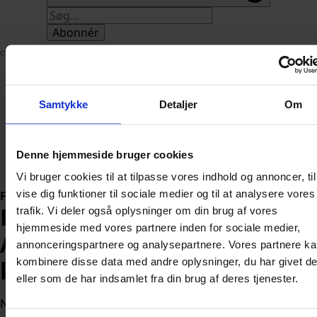
Abonnér
Nyheder
Politik
Samtykke
Detaljer
Om
112
Livsstil
Kendte
Sundhed
Denne hjemmeside bruger cookies
Økonomi
Vi bruger cookies til at tilpasse vores indhold og annoncer, til
vise dig funktioner til sociale medier og til at analysere vores
Forside
»
Politik
Klar til at forhandle:
trafik. Vi deler også oplysninger om din brug af vores
hjemmeside med vores partnere inden for sociale medier,
Alternativet har ét klart
annonceringspartnere og analysepartnere. Vores partnere k
kombinere disse data med andre oplysninger, du har givet d
krav til Mette Frederiksen
eller som de har indsamlet fra din brug af deres tjenester.
Når Alternativet onsdag sætter sig ved forhandlingsbordet