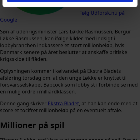
Følg Udforsk.nu på
Google
Søn af udenrigsminister Lars Løkke Rasmussen, Bergur
Løkke Rasmussen, kan ifølge kilder med indsigt i
lobbybranchen indkassere et stort millionbeløb, hvis
Danmark senere på året beslutter at anskaffe britiske
krigsskibe til flåden.
Oplysningen kommer i kølvandet på Ekstra Bladets
afsløring torsdag om, at den unge Løkke er knyttet til
forsvarsselskabet Babcock som lobbyist i forbindelse med
en mulig ordre i milliardklassen.
Denne gang skriver
Ekstra Bladet
, at han kan ende med at
score et tocifret millionbeløb på en eventuelt aftale.
Millioner på spil
“Bergur (Løkke, red.) har sygt mange penge på spil. Der er