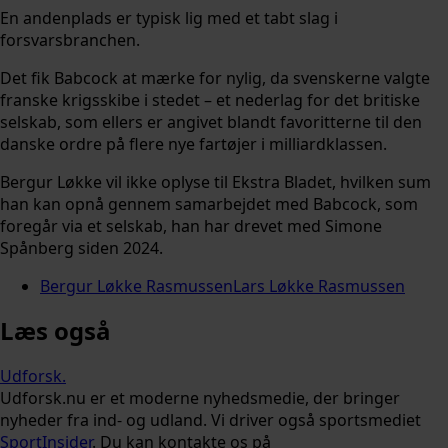
En andenplads er typisk lig med et tabt slag i
forsvarsbranchen.
Det fik Babcock at mærke for nylig, da svenskerne valgte
franske krigsskibe i stedet – et nederlag for det britiske
selskab, som ellers er angivet blandt favoritterne til den
danske ordre på flere nye fartøjer i milliardklassen.
Bergur Løkke vil ikke oplyse til Ekstra Bladet, hvilken sum
han kan opnå gennem samarbejdet med Babcock, som
foregår via et selskab, han har drevet med Simone
Spånberg siden 2024.
Bergur Løkke Rasmussen
Lars Løkke Rasmussen
Læs også
Udforsk
.
Udforsk.nu er et moderne nyhedsmedie, der bringer
nyheder fra ind- og udland. Vi driver også sportsmediet
SportInsider
. Du kan kontakte os på