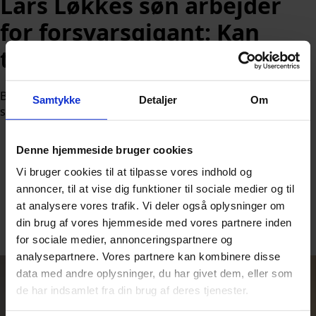
Lars Løkkes søn arbejder
for forsvarsgigant: Kan
tjene enormt millionbeløb
Bergur Løkke Rasmussen kan tjene et stort millionbeløb
Samtykke
Detaljer
Om
som lobbyist for forsvarsgiganten Babcock.
Denne hjemmeside bruger cookies
Vi bruger cookies til at tilpasse vores indhold og
annoncer, til at vise dig funktioner til sociale medier og til
at analysere vores trafik. Vi deler også oplysninger om
Af
Nicolai Ohlsen
din brug af vores hjemmeside med vores partnere inden
Udgivet:
21. juni 2026 kl. 8:18
for sociale medier, annonceringspartnere og
analysepartnere. Vores partnere kan kombinere disse
data med andre oplysninger, du har givet dem, eller som
de har indsamlet fra din brug af deres tjenester.