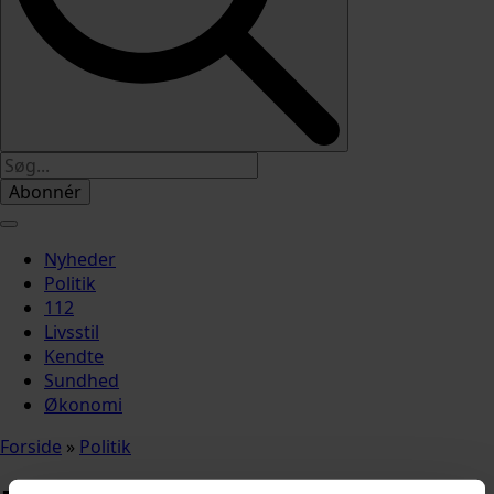
Abonnér
Nyheder
Politik
112
Livsstil
Kendte
Sundhed
Økonomi
Forside
»
Politik