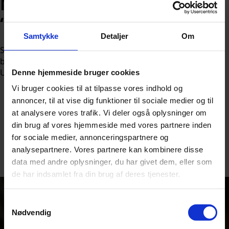
Mette Frederiksen slår fast:
“Det er afgørende”
Samtykke
Detaljer
Om
Statsminister Mette Frederiksen deltager i et nordisk-
baltisk topmøde i Tallinn med fokus på fælles forsvar og
Ukraine.
Denne hjemmeside bruger cookies
Vi bruger cookies til at tilpasse vores indhold og
annoncer, til at vise dig funktioner til sociale medier og til
at analysere vores trafik. Vi deler også oplysninger om
din brug af vores hjemmeside med vores partnere inden
for sociale medier, annonceringspartnere og
Af
Nicolai Ohlsen
analysepartnere. Vores partnere kan kombinere disse
Udgivet:
9. juni 2026 kl. 18:54
data med andre oplysninger, du har givet dem, eller som
de har indsamlet fra din brug af deres tjenester.
Samtykkevalg
Nødvendig