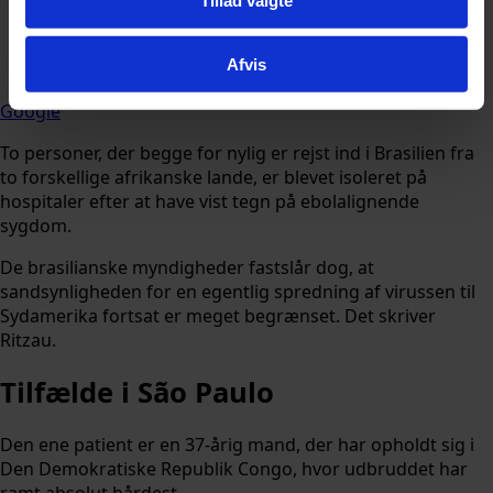
Afvis
Følg Udforsk.nu på
Google
To personer, der begge for nylig er rejst ind i Brasilien fra
to forskellige afrikanske lande, er blevet isoleret på
hospitaler efter at have vist tegn på ebolalignende
sygdom.
De brasilianske myndigheder fastslår dog, at
sandsynligheden for en egentlig spredning af virussen til
Sydamerika fortsat er meget begrænset. Det skriver
Ritzau.
Tilfælde i São Paulo
Den ene patient er en 37-årig mand, der har opholdt sig i
Den Demokratiske Republik Congo, hvor udbruddet har
ramt absolut hårdest.