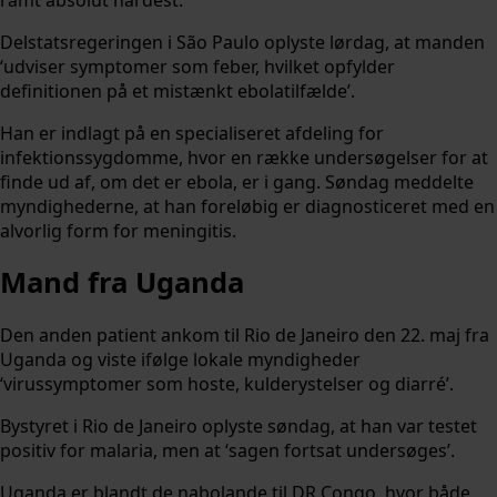
Delstatsregeringen i São Paulo oplyste lørdag, at manden
‘udviser symptomer som feber, hvilket opfylder
definitionen på et mistænkt ebolatilfælde’.
Han er indlagt på en specialiseret afdeling for
infektionssygdomme, hvor en række undersøgelser for at
finde ud af, om det er ebola, er i gang. Søndag meddelte
myndighederne, at han foreløbig er diagnosticeret med en
alvorlig form for meningitis.
Mand fra Uganda
Den anden patient ankom til Rio de Janeiro den 22. maj fra
Uganda og viste ifølge lokale myndigheder
‘virussymptomer som hoste, kulderystelser og diarré’.
Bystyret i Rio de Janeiro oplyste søndag, at han var testet
positiv for malaria, men at ‘sagen fortsat undersøges’.
Uganda er blandt de nabolande til DR Congo, hvor både