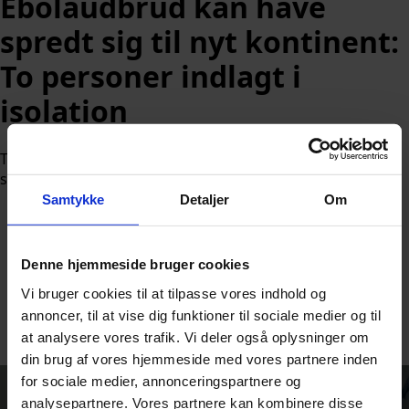
Ebolaudbrud kan have
spredt sig til nyt kontinent:
To personer indlagt i
isolation
To mænd er blevet sat mænd i efter bekymrende
symptomer på ebola. De er begge vendt hjem fra Afrika.
Samtykke
Detaljer
Om
Denne hjemmeside bruger cookies
Vi bruger cookies til at tilpasse vores indhold og
Af
Nicolai Ohlsen
annoncer, til at vise dig funktioner til sociale medier og til
at analysere vores trafik. Vi deler også oplysninger om
Udgivet:
1. juni 2026 kl. 8:43
din brug af vores hjemmeside med vores partnere inden
for sociale medier, annonceringspartnere og
analysepartnere. Vores partnere kan kombinere disse