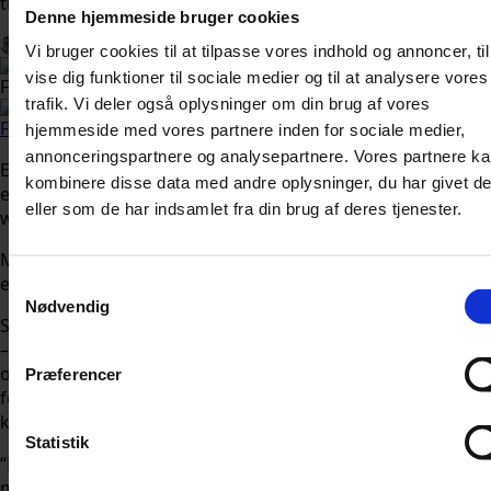
tid kan øge din risiko for at udvikle type 2-diabetes.
Denne hjemmeside bruger cookies
Af 
Nicolai Ohlsen
Udgivet: 
22. juni 2026 kl. 13:57
Vi bruger cookies til at tilpasse vores indhold og annoncer, til
vise dig funktioner til sociale medier og til at analysere vores
Foto: Shutterstock.com
trafik. Vi deler også oplysninger om din brug af vores
Følg Udforsk.nu på Google
hjemmeside med vores partnere inden for sociale medier,
annonceringspartnere og analysepartnere. Vores partnere k
Et glas vin til aftensmaden, en sen aften foran fjernsynet
kombinere disse data med andre oplysninger, du har givet d
eller en hyggeaften med chips og serier er almindelige
eller som de har indsamlet fra din brug af deres tjenester.
weekendaktiviteter, der sjældent gør skade i sig selv.
Men gentages mønstrene hver weekend, kan det faktisk
ende med at få betydning for dit helbred.
Samtykkevalg
Nødvendig
Sådanne vaner kan nemlig øge risikoen for type 2-diabetes
– en stofskiftesygdom, der påvirker kroppens evne til at
omsætte sukker. Livsstil spiller en central rolle i både
Præferencer
forebyggelse og behandling af sygdommen, herunder
kost, fysisk aktivitet og søvnvaner.
Statistik
“Det handler mere om konsistens end perfektion. Selvom
mindre strukturerede weekendvaner ikke ‘ophæver’ en