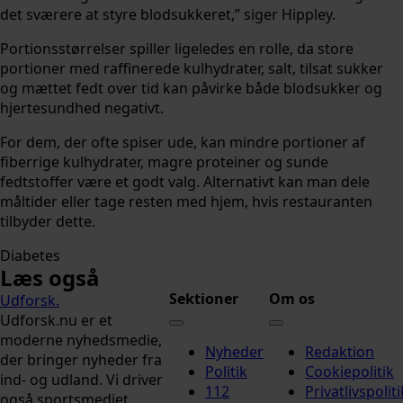
det sværere at styre blodsukkeret,” siger Hippley.
Portionsstørrelser spiller ligeledes en rolle, da store
portioner med raffinerede kulhydrater, salt, tilsat sukker
og mættet fedt over tid kan påvirke både blodsukker og
hjertesundhed negativt.
For dem, der ofte spiser ude, kan mindre portioner af
fiberrige kulhydrater, magre proteiner og sunde
fedtstoffer være et godt valg. Alternativt kan man dele
måltider eller tage resten med hjem, hvis restauranten
tilbyder dette.
Diabetes
Læs også
Sektioner
Om os
Udforsk
.
Udforsk.nu er et
moderne nyhedsmedie,
Nyheder
Redaktion
der bringer nyheder fra
Politik
Cookiepolitik
ind- og udland. Vi driver
112
Privatlivspoliti
også sportsmediet