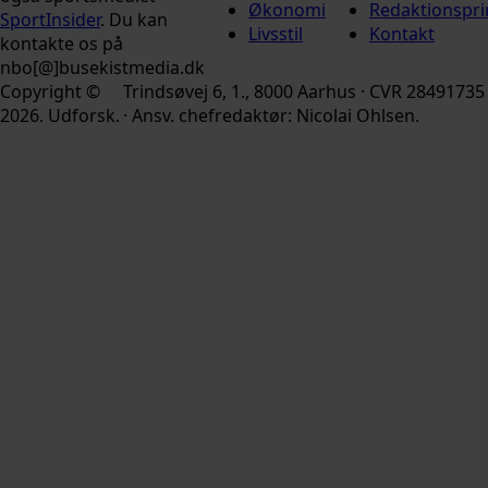
Økonomi
Redaktionspri
SportInsider
. Du kan
Livsstil
Kontakt
kontakte os på
nbo[@]busekistmedia.dk
Copyright ©
Trindsøvej 6, 1., 8000 Aarhus · CVR 28491735
2026. Udforsk.
· Ansv. chefredaktør: Nicolai Ohlsen.