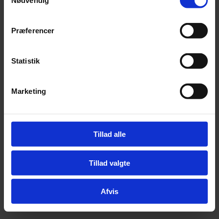
Nødvendig
Præferencer
Statistik
Abonnér
Nyheder
Marketing
Politik
112
Livsstil
Kendte
Sundhed
Tillad alle
Økonomi
Sektion
Tillad valgte
Bachelor
Afvis
Arkiv