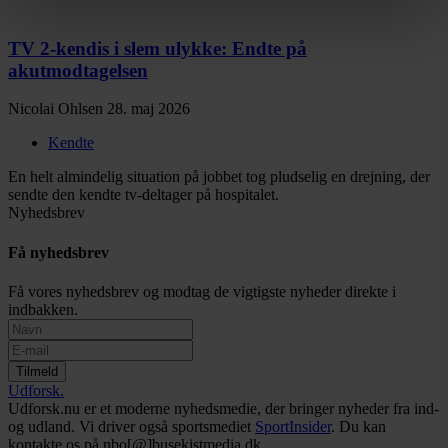
TV 2-kendis i slem ulykke: Endte på
akutmodtagelsen
Nicolai Ohlsen
28. maj 2026
Kendte
En helt almindelig situation på jobbet tog pludselig en drejning, der
sendte den kendte tv-deltager på hospitalet.
Nyhedsbrev
Få nyhedsbrev
Få vores nyhedsbrev og modtag de vigtigste nyheder direkte i
indbakken.
Tilmeld
Udforsk
.
Udforsk.nu er et moderne nyhedsmedie, der bringer nyheder fra ind-
og udland. Vi driver også sportsmediet
SportInsider
. Du kan
kontakte os på nbo[@]busekistmedia.dk