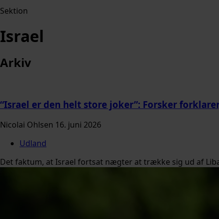
Sektion
Israel
Arkiv
“Israel er den helt store joker”: Forsker forklar
Nicolai Ohlsen
16. juni 2026
Udland
Det faktum, at Israel fortsat nægter at trække sig ud af Li