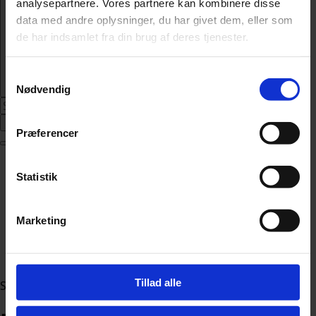
analysepartnere. Vores partnere kan kombinere disse
data med andre oplysninger, du har givet dem, eller som
de har indsamlet fra din brug af deres tjenester.
Samtykkevalg
Nødvendig
Abonnér
Præferencer
Nyheder
Statistik
Politik
112
Livsstil
Marketing
Kendte
Sundhed
Økonomi
Tillad alle
Sektion