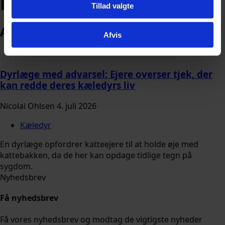
Kat
Tillad valgte
Arkiv
Afvis
Dyrlæge med advarsel: Ejere overser tjek, der
kan redde deres kæledyrs liv
Nicolai Ohlsen
4. juli 2026
Kæledyr
En dyrlæge opfordrer katteejere til at holde øje med
kattebakken, da de her kan opdage tidlige tegn på
sygdom.
Nyhedsbrev
Få nyhedsbrev
Få vores nyhedsbrev og modtag de vigtigste nyheder