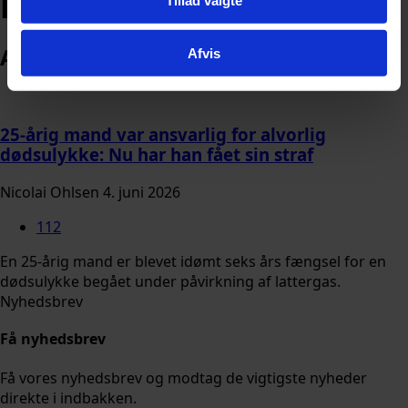
Retten i København
Arkiv
Afvis
25-årig mand var ansvarlig for alvorlig
dødsulykke: Nu har han fået sin straf
Nicolai Ohlsen
4. juni 2026
112
En 25-årig mand er blevet idømt seks års fængsel for en
dødsulykke begået under påvirkning af lattergas.
Nyhedsbrev
Få nyhedsbrev
Få vores nyhedsbrev og modtag de vigtigste nyheder
direkte i indbakken.