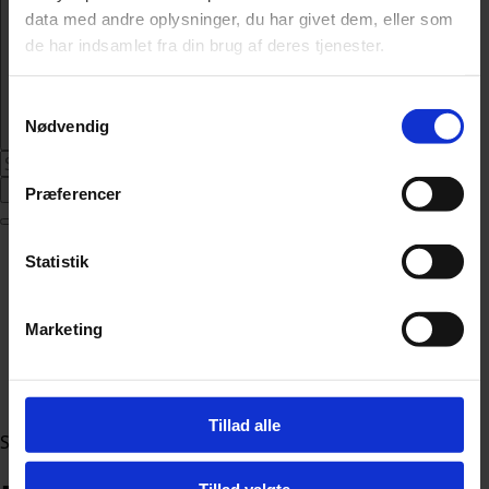
data med andre oplysninger, du har givet dem, eller som
de har indsamlet fra din brug af deres tjenester.
Samtykkevalg
Nødvendig
Abonnér
Præferencer
Nyheder
Statistik
Politik
112
Livsstil
Marketing
Kendte
Sundhed
Økonomi
Tillad alle
Sektion
Tillad valgte