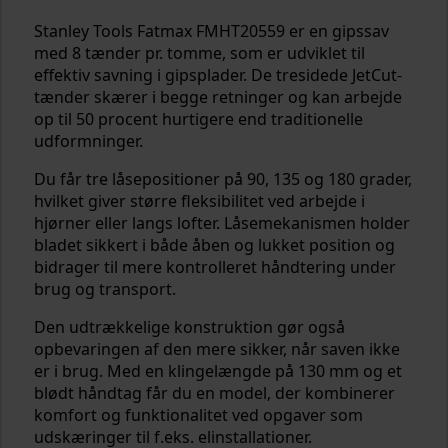
Stanley Tools Fatmax FMHT20559 er en gipssav
med 8 tænder pr. tomme, som er udviklet til
effektiv savning i gipsplader. De tresidede JetCut-
tænder skærer i begge retninger og kan arbejde
op til 50 procent hurtigere end traditionelle
udformninger.
Du får tre låsepositioner på 90, 135 og 180 grader,
hvilket giver større fleksibilitet ved arbejde i
hjørner eller langs lofter. Låsemekanismen holder
bladet sikkert i både åben og lukket position og
bidrager til mere kontrolleret håndtering under
brug og transport.
Den udtrækkelige konstruktion gør også
opbevaringen af den mere sikker, når saven ikke
er i brug. Med en klingelængde på 130 mm og et
blødt håndtag får du en model, der kombinerer
komfort og funktionalitet ved opgaver som
udskæringer til f.eks. elinstallationer.