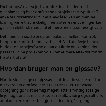
Du bør også overveje, hvor ofte du arbejder med
gipsplader, og hvor omfattende projekterne typisk er. Til
enkelte udskæringer til f.eks. el-dåser kan en manuel
løsning være tilstrækkelig, mens større renoveringer kan
gøre en elektrisk model til et mere hensigtsmæssigt valg.
Det handler i sidste ende om balance mellem kontrol,
tempo og komfort under arbejdet. Ved at afveje behov,
budget og arbejdsforhold kan du finde en løsning, der
passer til dine projekter og sikrer et mere effektivt forløb
fra start til slut.
Hvordan bruger man en gipssav?
Når du skal bruge en gipssav, skal du altid starte med at
markere det område, der skal skæres ud. En tydelig
optegning gør det nemlig meget lettere for dig at følge
linjen og opnå et mere præcist resultat. Sørg også altid for,
at pladen er korrekt fastgjort, inden du går i gang.