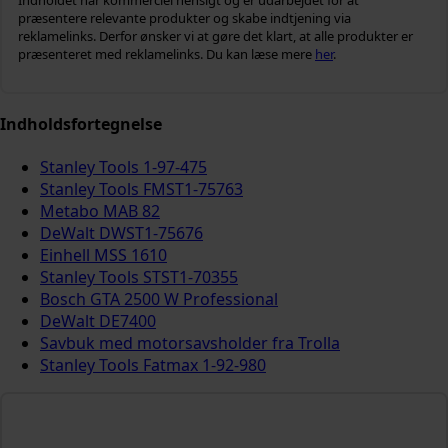
Indholdet har kommerciel hensigt og er udarbejdet for at
præsentere relevante produkter og skabe indtjening via
reklamelinks. Derfor ønsker vi at gøre det klart, at alle produkter er
præsenteret med reklamelinks. Du kan læse mere
her
.
Indholdsfortegnelse
Stanley Tools 1-97-475
Stanley Tools FMST1-75763
Metabo MAB 82
DeWalt DWST1-75676
Einhell MSS 1610
Stanley Tools STST1-70355
Bosch GTA 2500 W Professional
DeWalt DE7400
Savbuk med motorsavsholder fra Trolla
Stanley Tools Fatmax 1-92-980