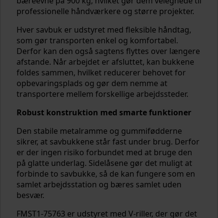
bæreevne på 900 kg, hvilket gør dem velegnede til
professionelle håndværkere og større projekter.
Hver savbuk er udstyret med fleksible håndtag,
som gør transporten enkel og komfortabel.
Derfor kan den også sagtens flyttes over længere
afstande. Når arbejdet er afsluttet, kan bukkene
foldes sammen, hvilket reducerer behovet for
opbevaringsplads og gør dem nemme at
transportere mellem forskellige arbejdssteder.
Robust konstruktion med smarte funktioner
Den stabile metalramme og gummifødderne
sikrer, at savbukkene står fast under brug. Derfor
er der ingen risiko forbundet med at bruge den
på glatte underlag. Sidelåsene gør det muligt at
forbinde to savbukke, så de kan fungere som en
samlet arbejdsstation og bæres samlet uden
besvær.
FMST1-75763 er udstyret med V-riller, der gør det