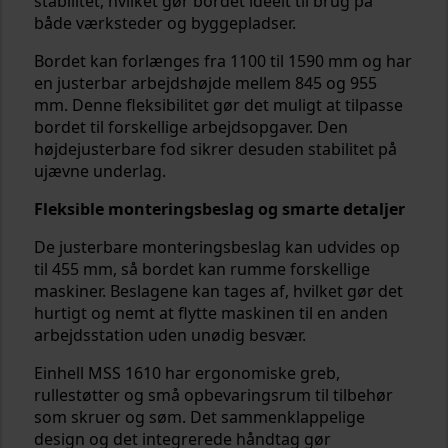
stabilitet, hvilket gør bordet ideelt til brug på
både værksteder og byggepladser.
Bordet kan forlænges fra 1100 til 1590 mm og har
en justerbar arbejdshøjde mellem 845 og 955
mm. Denne fleksibilitet gør det muligt at tilpasse
bordet til forskellige arbejdsopgaver. Den
højdejusterbare fod sikrer desuden stabilitet på
ujævne underlag.
Fleksible monteringsbeslag og smarte detaljer
De justerbare monteringsbeslag kan udvides op
til 455 mm, så bordet kan rumme forskellige
maskiner. Beslagene kan tages af, hvilket gør det
hurtigt og nemt at flytte maskinen til en anden
arbejdsstation uden unødig besvær.
Einhell MSS 1610 har ergonomiske greb,
rullestøtter og små opbevaringsrum til tilbehør
som skruer og søm. Det sammenklappelige
design og det integrerede håndtag gør