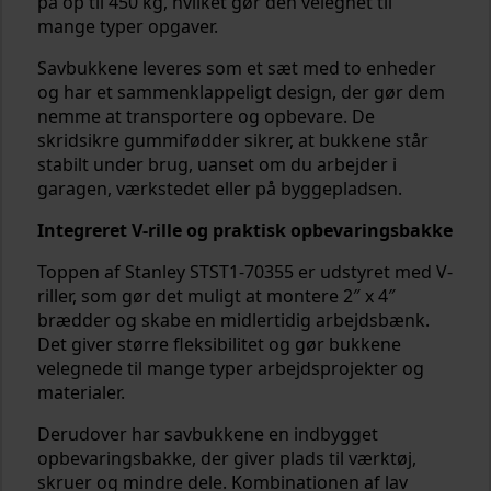
på op til 450 kg, hvilket gør den velegnet til
mange typer opgaver.
Savbukkene leveres som et sæt med to enheder
og har et sammenklappeligt design, der gør dem
nemme at transportere og opbevare. De
skridsikre gummifødder sikrer, at bukkene står
stabilt under brug, uanset om du arbejder i
garagen, værkstedet eller på byggepladsen.
Integreret V-rille og praktisk opbevaringsbakke
Toppen af Stanley STST1-70355 er udstyret med V-
riller, som gør det muligt at montere 2″ x 4″
brædder og skabe en midlertidig arbejdsbænk.
Det giver større fleksibilitet og gør bukkene
velegnede til mange typer arbejdsprojekter og
materialer.
Derudover har savbukkene en indbygget
opbevaringsbakke, der giver plads til værktøj,
skruer og mindre dele. Kombinationen af lav