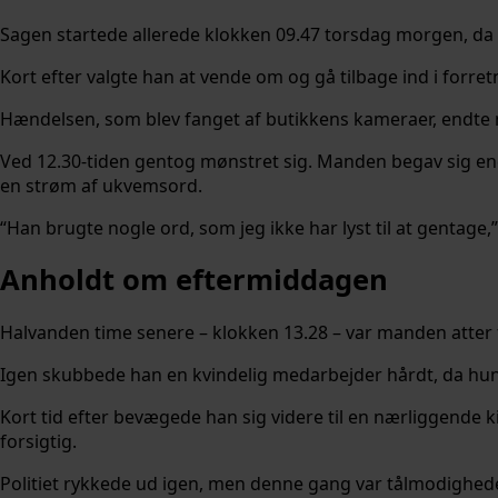
Sagen startede allerede klokken 09.47 torsdag morgen, da m
Kort efter valgte han at vende om og gå tilbage ind i forret
Hændelsen, som blev fanget af butikkens kameraer, endte me
Ved 12.30-tiden gentog mønstret sig. Manden begav sig en
en strøm af ukvemsord.
“Han brugte nogle ord, som jeg ikke har lyst til at gentage,”
Anholdt om eftermiddagen
Halvanden time senere – klokken 13.28 – var manden atter 
Igen skubbede han en kvindelig medarbejder hårdt, da hun
Kort tid efter bevægede han sig videre til en nærliggende
forsigtig.
Politiet rykkede ud igen, men denne gang var tålmodigheden