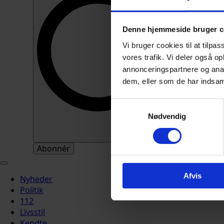
Denne hjemmeside bruger c
Vi bruger cookies til at tilpas
vores trafik. Vi deler også 
annonceringspartnere og anal
dem, eller som de har indsaml
Samtykkevalg
Nødvendig
Abonnér
Afvis
Nyheder
Politik
112
Livsstil
Kendte