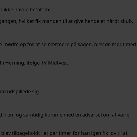
 ikke havde betalt for.
gangen, hvilket fik manden til at give hende et hårdt skub.
ene mødte op for at se nærmere på sagen, blev de mødt med
t i Herning, ifølge TV Midtvest.
n udspillede sig.
hånd frem og samtidig komme med en advarsel om at være
ilbageholdt i et par timer, før han igen fik lov til at