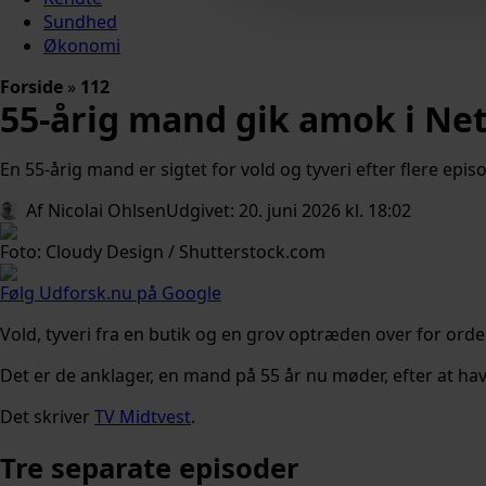
Sundhed
Økonomi
Forside
»
112
55-årig mand gik amok i Net
En 55-årig mand er sigtet for vold og tyveri efter flere epis
Af 
Nicolai Ohlsen
Udgivet: 
20. juni 2026 kl. 18:02
Foto: Cloudy Design / Shutterstock.com
Følg Udforsk.nu på Google
Vold, tyveri fra en butik og en grov optræden over for or
Det er de anklager, en mand på 55 år nu møder, efter at hav
Det skriver
TV Midtvest
.
Tre separate episoder