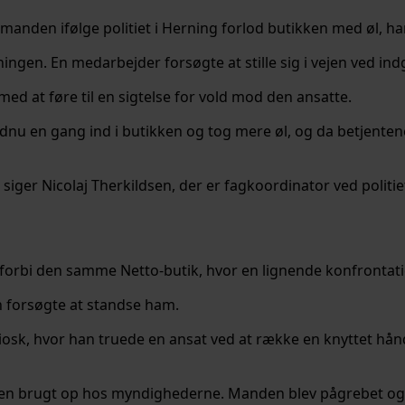
anden ifølge politiet i Herning forlod butikken med øl, han
ningen. En medarbejder forsøgte at stille sig i vejen ved ind
d at føre til en sigtelse for vold mod den ansatte.
dnu en gang ind i butikken og tog mere øl, og da betjent
 siger Nicolaj Therkildsen, der er fagkoordinator ved politie
forbi den samme Netto-butik, hvor en lignende konfrontatio
 forsøgte at standse ham.
 kiosk, hvor han truede en ansat ved at række en knyttet 
 brugt op hos myndighederne. Manden blev pågrebet og blev t