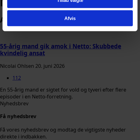
Netto
Arkiv
Afvis
55-årig mand gik amok i Netto: Skubbede
kvindelig ansat
Nicolai Ohlsen
20. juni 2026
112
En 55-årig mand er sigtet for vold og tyveri efter flere
episoder i en Netto-forretning.
Nyhedsbrev
Få nyhedsbrev
Få vores nyhedsbrev og modtag de vigtigste nyheder
direkte i indbakken.