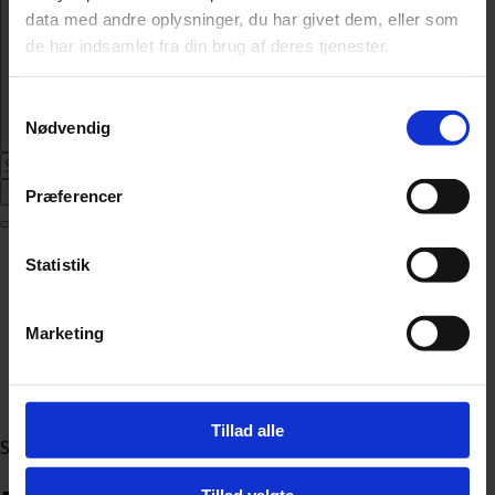
data med andre oplysninger, du har givet dem, eller som
de har indsamlet fra din brug af deres tjenester.
Samtykkevalg
Nødvendig
Abonnér
Præferencer
Nyheder
Statistik
Politik
112
Livsstil
Marketing
Kendte
Sundhed
Økonomi
Tillad alle
Sektion
Tillad valgte