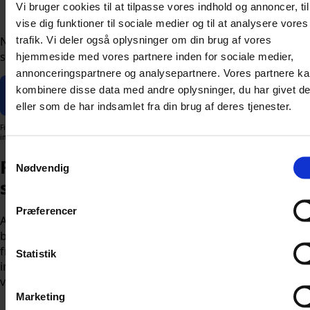
Vi bruger cookies til at tilpasse vores indhold og annoncer, til
kan begynde at investere.
vise dig funktioner til sociale medier og til at analysere vores
trafik. Vi deler også oplysninger om din brug af vores
Nordnet tilbyder forskellige designs, der passer til
studentergaven – fra klassisk til festligt.
hjemmeside med vores partnere inden for sociale medier,
annonceringspartnere og analysepartnere. Vores partnere k
kombinere disse data med andre oplysninger, du har givet d
Giv aktier i studentergave på Nordnet ↗
eller som de har indsamlet fra din brug af deres tjenester.
Finansielle instrumenter kan både stige og falde i værdi. Der er en risiko for, at du ikke får de
investerede penge tilbage.
Samtykkevalg
Fordelene ved at give aktier i
Nødvendig
studentergave
Præferencer
At give aktier i studentergave er ikke kun en unik og
betænksom gaveidé, men også en investering i studentens
fremtid. Gaven giver studenten mulighed for at lære om
Statistik
investeringer og finansiel planlægning, mens opsparingen
vokser.
Marketing
Langsigtet vækst
: Aktier og fonde kan give et højere