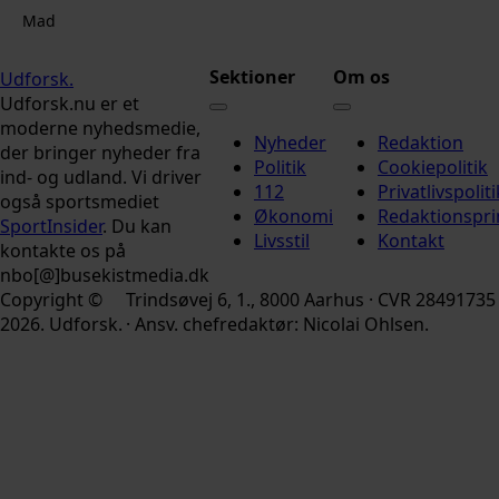
Mad
Sektioner
Om os
Udforsk
.
Udforsk.nu er et
moderne nyhedsmedie,
Nyheder
Redaktion
der bringer nyheder fra
Politik
Cookiepolitik
ind- og udland. Vi driver
112
Privatlivspoliti
også sportsmediet
Økonomi
Redaktionspri
SportInsider
. Du kan
Livsstil
Kontakt
kontakte os på
nbo[@]busekistmedia.dk
Copyright ©
Trindsøvej 6, 1., 8000 Aarhus · CVR 28491735
2026. Udforsk.
· Ansv. chefredaktør: Nicolai Ohlsen.