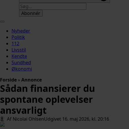
Abonnér
Nyheder
Politik
112
Livsstil
Kendte
Sundhed
Økonomi
Forside
»
Annonce
Sådan finansierer du
spontane oplevelser
ansvarligt
Af 
Nicolai Ohlsen
Udgivet 
16. maj 2026, kl. 20:16