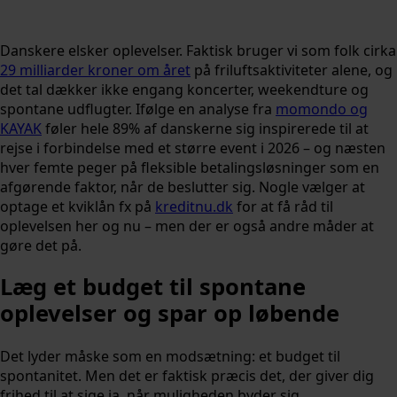
Danskere elsker oplevelser. Faktisk bruger vi som folk cirka
29 milliarder kroner om året
på friluftsaktiviteter alene, og
det tal dækker ikke engang koncerter, weekendture og
spontane udflugter. Ifølge en analyse fra
momondo og
KAYAK
føler hele 89% af danskerne sig inspirerede til at
rejse i forbindelse med et større event i 2026 – og næsten
hver femte peger på fleksible betalingsløsninger som en
afgørende faktor, når de beslutter sig. Nogle vælger at
optage et kviklån fx på
kreditnu.dk
for at få råd til
oplevelsen her og nu – men der er også andre måder at
gøre det på.
Læg et budget til spontane
oplevelser og spar op løbende
Det lyder måske som en modsætning: et budget til
spontanitet. Men det er faktisk præcis det, der giver dig
frihed til at sige ja, når muligheden byder sig.