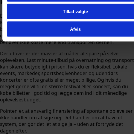
koster ikke altid en formue
Tillad valgte
Det er let at tro, at gode oplevelser kræver store budgetter.
Men det passer faktisk ikke særlig godt. Danskerne
besøger naturen
110 millioner gange om året
, og naturen
Afvis
er gratis. En spontan tur til skoven, stranden eller en ny by
behøver ikke koste mere end transporten derhen.
Derudover er der masser af måder at spare på selve
oplevelsen. Last minute-tilbud på overnatning og transport
kan skære betydeligt i prisen, hvis du er fleksibel. Lokale
events, markeder, sportsbegivenheder og udendørs
koncerter er ofte gratis eller meget billige. Og hvis du
meget gerne vil til en større festival eller koncert, kan du
købe billetter i god tid og lægge dem ind i dit månedlige
oplevelsesbudget.
Pointen er, at ansvarlig finansiering af spontane oplevelser
ikke handler om at sige nej. Det handler om at have et
system, der gør det let at sige ja – uden at fortryde det
dagen efter.