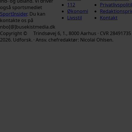
ind- og udland. Vi driver
112
Privatlivspoliti
også sportsmediet
Økonomi
Redaktionspri
SportInsider
. Du kan
Livsstil
Kontakt
kontakte os på
nbo[@]busekistmedia.dk
Copyright ©
Trindsøvej 6, 1., 8000 Aarhus · CVR 28491735
2026. Udforsk.
· Ansv. chefredaktør: Nicolai Ohlsen.