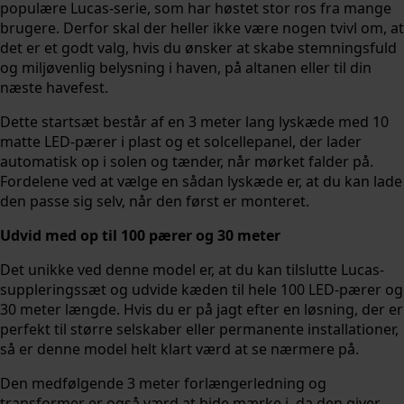
populære Lucas-serie, som har høstet stor ros fra mange
brugere. Derfor skal der heller ikke være nogen tvivl om, at
det er et godt valg, hvis du ønsker at skabe stemningsfuld
og miljøvenlig belysning i haven, på altanen eller til din
næste havefest.
Dette startsæt består af en 3 meter lang lyskæde med 10
matte LED-pærer i plast og et solcellepanel, der lader
automatisk op i solen og tænder, når mørket falder på.
Fordelene ved at vælge en sådan lyskæde er, at du kan lade
den passe sig selv, når den først er monteret.
Udvid med op til 100 pærer og 30 meter
Det unikke ved denne model er, at du kan tilslutte Lucas-
suppleringssæt og udvide kæden til hele 100 LED-pærer og
30 meter længde. Hvis du er på jagt efter en løsning, der er
perfekt til større selskaber eller permanente installationer,
så er denne model helt klart værd at se nærmere på.
Den medfølgende 3 meter forlængerledning og
transformer er også værd at bide mærke i, da den giver