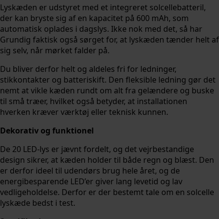
Lyskæden er udstyret med et integreret solcellebatteril,
der kan bryste sig af en kapacitet på 600 mAh, som
automatisk oplades i dagslys. Ikke nok med det, så har
Grundig faktisk også sørget for, at lyskæden tænder helt af
sig selv, når mørket falder på.
Du bliver derfor helt og aldeles fri for ledninger,
stikkontakter og batteriskift. Den fleksible ledning gør det
nemt at vikle kæden rundt om alt fra gelændere og buske
til små træer, hvilket også betyder, at installationen
hverken kræver værktøj eller teknisk kunnen.
Dekorativ og funktionel
De 20 LED-lys er jævnt fordelt, og det vejrbestandige
design sikrer, at kæden holder til både regn og blæst. Den
er derfor ideel til udendørs brug hele året, og de
energibesparende LED’er giver lang levetid og lav
vedligeholdelse. Derfor er der bestemt tale om en solcelle
lyskæde bedst i test.