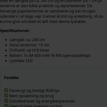
Med en længde på ca. 240 cm og en diameter på 7 cm pr.
lanterne er den både praktisk og iøjnefaldende. De
farverige papirlanterner er vandtætte og kan bruges
udendørs i al slags vejr. Uanset årstid og anledning, vil du
kunne give området et løft med denne lyskæde.
Specifikationer:
Længde: ca. 240 cm
Antal lanterner: 10 stk.
Driftstid: op til 8 timer
Batteri: 1x AA 600 mAh Ni-Mh (genopladeligt)
Lyskilde: LED
Fordele:
Farverigt og festligt RGB-lys
Nem opsætning og brug
Solcelledrevet og energibesparende
Ideel til både hverdag og fest