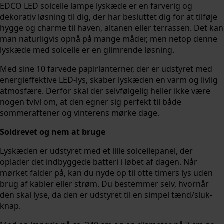
EDCO LED solcelle lampe lyskæde er en farverig og
dekorativ løsning til dig, der har besluttet dig for at tilføje
hygge og charme til haven, altanen eller terrassen. Det kan
man naturligvis opnå på mange måder, men netop denne
lyskæde med solcelle er en glimrende løsning.
Med sine 10 farvede papirlanterner, der er udstyret med
energieffektive LED-lys, skaber lyskæden en varm og livlig
atmosfære. Derfor skal der selvfølgelig heller ikke være
nogen tvivl om, at den egner sig perfekt til både
sommeraftener og vinterens mørke dage.
Soldrevet og nem at bruge
Lyskæden er udstyret med et lille solcellepanel, der
oplader det indbyggede batteri i løbet af dagen. Når
mørket falder på, kan du nyde op til otte timers lys uden
brug af kabler eller strøm. Du bestemmer selv, hvornår
den skal lyse, da den er udstyret til en simpel tænd/sluk-
knap.