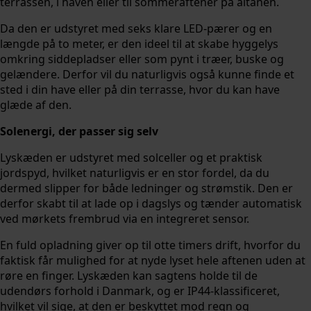
terrassen, i haven eller til sommeraftener på altanen.
Da den er udstyret med seks klare LED-pærer og en
længde på to meter, er den ideel til at skabe hyggelys
omkring siddepladser eller som pynt i træer, buske og
gelændere. Derfor vil du naturligvis også kunne finde et
sted i din have eller på din terrasse, hvor du kan have
glæde af den.
Solenergi, der passer sig selv
Lyskæden er udstyret med solceller og et praktisk
jordspyd, hvilket naturligvis er en stor fordel, da du
dermed slipper for både ledninger og strømstik. Den er
derfor skabt til at lade op i dagslys og tænder automatisk
ved mørkets frembrud via en integreret sensor.
En fuld opladning giver op til otte timers drift, hvorfor du
faktisk får mulighed for at nyde lyset hele aftenen uden at
røre en finger. Lyskæden kan sagtens holde til de
udendørs forhold i Danmark, og er IP44-klassificeret,
hvilket vil sige, at den er beskyttet mod regn og