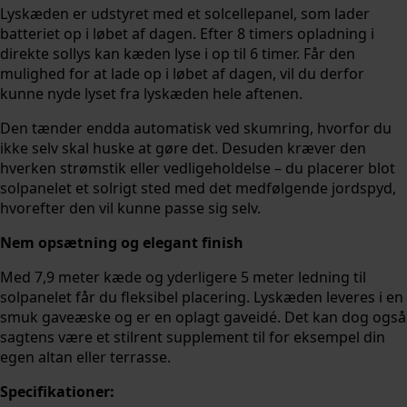
Lyskæden er udstyret med et solcellepanel, som lader
batteriet op i løbet af dagen. Efter 8 timers opladning i
direkte sollys kan kæden lyse i op til 6 timer. Får den
mulighed for at lade op i løbet af dagen, vil du derfor
kunne nyde lyset fra lyskæden hele aftenen.
Den tænder endda automatisk ved skumring, hvorfor du
ikke selv skal huske at gøre det. Desuden kræver den
hverken strømstik eller vedligeholdelse – du placerer blot
solpanelet et solrigt sted med det medfølgende jordspyd,
hvorefter den vil kunne passe sig selv.
Nem opsætning og elegant finish
Med 7,9 meter kæde og yderligere 5 meter ledning til
solpanelet får du fleksibel placering. Lyskæden leveres i en
smuk gaveæske og er en oplagt gaveidé. Det kan dog også
sagtens være et stilrent supplement til for eksempel din
egen altan eller terrasse.
Specifikationer: