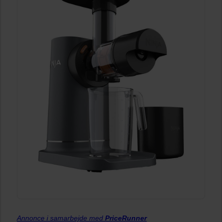
Annonce i samarbejde med
PriceRunner