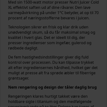
Med sin 1500-watt motor presser Nutri Juicer Cold
XL effektivt saften ud af dine råvarer. Den lave
varmepåvirkning på under 1°C betyder, at op til 70
procent af næringsstofferne bevares i juicen.
Teknologien sikrer en frisk og klar drik uden
unødvendigt skum, så du får maksimal smag og
kvalitet i hvert glas. Det er ideelt til dig, der
presser ingredienser som ingefær, gulerod og
rødbede dagligt.
De fem hastighedsindstillinger giver dig fuld
kontrol over processen. Du kan tilpasse trykket
alt efter ingrediensernes hårdhed, hvilket gør det
muligt at presse alt fra sprøde æbler til fiberrige
grøntsager.
Nem rengøring og design der tåler daglig brug
Rengøringen klares hurtigt takket være den
holdbare sigte i titanium og den medfølgende
serveringskande på to liter. Delene kan tages af,