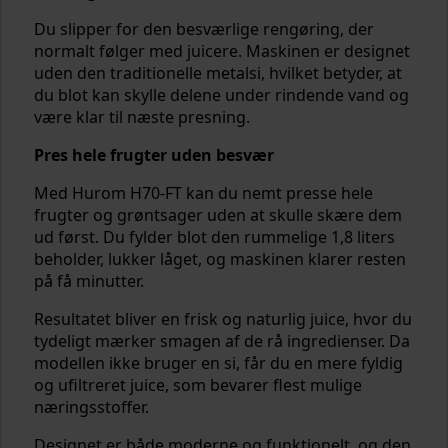
Du slipper for den besværlige rengøring, der
normalt følger med juicere. Maskinen er designet
uden den traditionelle metalsi, hvilket betyder, at
du blot kan skylle delene under rindende vand og
være klar til næste presning.
Pres hele frugter uden besvær
Med Hurom H70-FT kan du nemt presse hele
frugter og grøntsager uden at skulle skære dem
ud først. Du fylder blot den rummelige 1,8 liters
beholder, lukker låget, og maskinen klarer resten
på få minutter.
Resultatet bliver en frisk og naturlig juice, hvor du
tydeligt mærker smagen af de rå ingredienser. Da
modellen ikke bruger en si, får du en mere fyldig
og ufiltreret juice, som bevarer flest mulige
næringsstoffer.
Designet er både moderne og funktionelt, og den