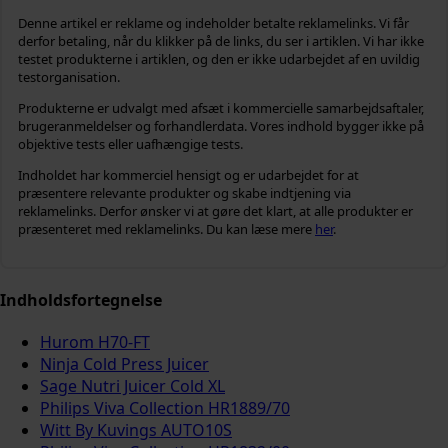
Denne artikel er reklame og indeholder betalte reklamelinks. Vi får
derfor betaling, når du klikker på de links, du ser i artiklen. Vi har ikke
testet produkterne i artiklen, og den er ikke udarbejdet af en uvildig
testorganisation.
Produkterne er udvalgt med afsæt i kommercielle samarbejdsaftaler,
brugeranmeldelser og forhandlerdata. Vores indhold bygger ikke på
objektive tests eller uafhængige tests.
Indholdet har kommerciel hensigt og er udarbejdet for at
præsentere relevante produkter og skabe indtjening via
reklamelinks. Derfor ønsker vi at gøre det klart, at alle produkter er
præsenteret med reklamelinks. Du kan læse mere
her
.
Indholdsfortegnelse
Hurom H70-FT
Ninja Cold Press Juicer
Sage Nutri Juicer Cold XL
Philips Viva Collection HR1889/70
Witt By Kuvings AUTO10S