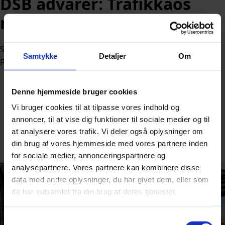
DSB advarer: Trafikkaos
rammer i pinsen
Sporarbejde sætter togtrafikken delvist ud af spil i hele
Samtykke
Detaljer
Om
pinseweekenden, og det mærkes allerede ét sted.
Denne hjemmeside bruger cookies
Vi bruger cookies til at tilpasse vores indhold og
annoncer, til at vise dig funktioner til sociale medier og til
Af
Nicolai Ohlsen
at analysere vores trafik. Vi deler også oplysninger om
din brug af vores hjemmeside med vores partnere inden
Udgivet:
22. maj 2026 kl. 12:39
for sociale medier, annonceringspartnere og
analysepartnere. Vores partnere kan kombinere disse
data med andre oplysninger, du har givet dem, eller som
de har indsamlet fra din brug af deres tjenester.
Samtykkevalg