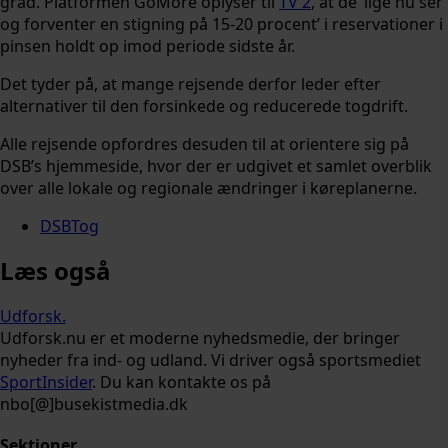
grad. Platformen GoMore oplyser til
TV 2
, at de ‘lige nu ser
og forventer en stigning på 15-20 procent’ i reservationer i
pinsen holdt op imod periode sidste år.
Det tyder på, at mange rejsende derfor leder efter
alternativer til den forsinkede og reducerede togdrift.
Alle rejsende opfordres desuden til at orientere sig på
DSB’s hjemmeside, hvor der er udgivet et samlet overblik
over alle lokale og regionale ændringer i køreplanerne.
DSB
Tog
Læs også
Udforsk
.
Udforsk.nu er et moderne nyhedsmedie, der bringer
nyheder fra ind- og udland. Vi driver også sportsmediet
SportInsider
. Du kan kontakte os på
nbo[@]busekistmedia.dk
Sektioner