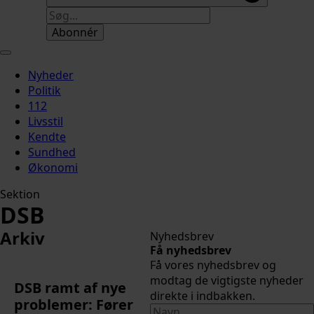
Abonnér
Nyheder
Politik
112
Livsstil
Kendte
Sundhed
Økonomi
Sektion
DSB
Arkiv
Nyhedsbrev
Få nyhedsbrev
Få vores nyhedsbrev og
modtag de vigtigste nyheder
DSB ramt af nye
direkte i indbakken.
problemer: Fører