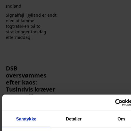
Indland
Signalfejl i Jylland er endt
med at lamme
togtrafikken på to
strækninger torsdag
eftermiddag.
DSB
oversvømmes
efter kaos:
Tusindvis kræver
penge tilbage
Nicolai Ohlsen
10. juni 2026
Indland
Samtykke
Detaljer
Om
Tusindvis af danske