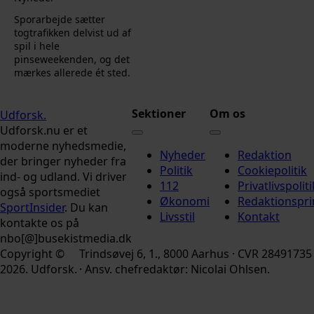
Sporarbejde sætter
togtrafikken delvist ud af
spil i hele
pinseweekenden, og det
mærkes allerede ét sted.
Sektioner
Om os
Udforsk
.
Udforsk.nu er et
moderne nyhedsmedie,
Nyheder
Redaktion
der bringer nyheder fra
Politik
Cookiepolitik
ind- og udland. Vi driver
112
Privatlivspoliti
også sportsmediet
Økonomi
Redaktionspri
SportInsider
. Du kan
Livsstil
Kontakt
kontakte os på
nbo[@]busekistmedia.dk
Copyright ©
Trindsøvej 6, 1., 8000 Aarhus · CVR 28491735
2026. Udforsk.
· Ansv. chefredaktør: Nicolai Ohlsen.