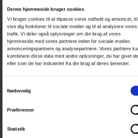
passagerer har søgt
refusion, efter at en
Denne hjemmeside bruger cookies
nedrevet køreledning
Vi bruger cookies til at tilpasse vores indhold og annoncer, til
standsede togtrafikken
søndag.
vise dig funktioner til sociale medier og til at analysere vores
trafik. Vi deler også oplysninger om din brug af vores
hjemmeside med vores partnere inden for sociale medier,
annonceringspartnere og analysepartnere. Vores partnere k
kombinere disse data med andre oplysninger, du har givet d
DSB melder ud:
eller som de har indsamlet fra din brug af deres tjenester.
Så mange har
søgt
kompensation
Samtykkevalg
efter kaos
Nødvendig
Nicolai Ohlsen
8. juni 2026
Præferencer
Indland
Et utal af passagerer har
allerede søgt om
Statistik
kompensation efter det
store kaos på