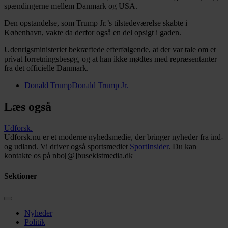
spændingerne mellem Danmark og USA.
Den opstandelse, som Trump Jr.’s tilstedeværelse skabte i
København, vakte da derfor også en del opsigt i gaden.
Udenrigsministeriet bekræftede efterfølgende, at der var tale om et
privat forretningsbesøg, og at han ikke mødtes med repræsentanter
fra det officielle Danmark.
Donald Trump
Donald Trump Jr.
Læs også
Udforsk
.
Udforsk.nu er et moderne nyhedsmedie, der bringer nyheder fra ind-
og udland. Vi driver også sportsmediet
SportInsider
. Du kan
kontakte os på nbo[@]busekistmedia.dk
Sektioner
Nyheder
Politik