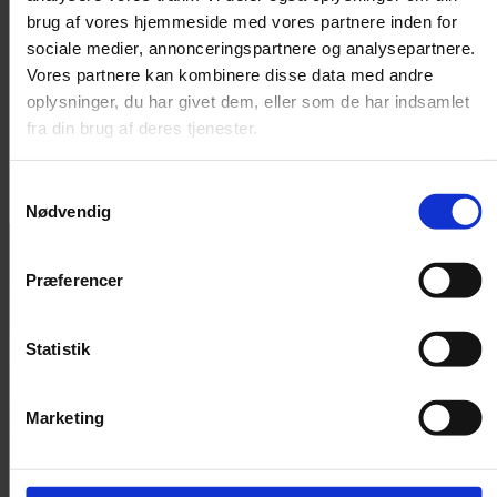
medicinalgigant under sit ophold i Danmark.
brug af vores hjemmeside med vores partnere inden for
sociale medier, annonceringspartnere og analysepartnere.
Vores partnere kan kombinere disse data med andre
oplysninger, du har givet dem, eller som de har indsamlet
fra din brug af deres tjenester.
Af
Nicolai Ohlsen
Samtykkevalg
Udgivet:
15. juni 2026 kl. 12:02
Nødvendig
Præferencer
Statistik
Marketing