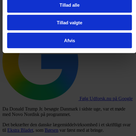
Tillad alle
Foto: Consolidated News Photos / Shutterstock.com
Tillad valgte
Afvis
Følg Udforsk.nu på Google
Da Donald Trump Jr. besøgte Danmark i sidste uge, var et møde
med Novo Nordisk på programmet.
Det bekræfter den danske lægemiddelvirksomhed i et skriftligt svar
til
Ekstra Bladet
, som
Børsen
var først med at bringe.