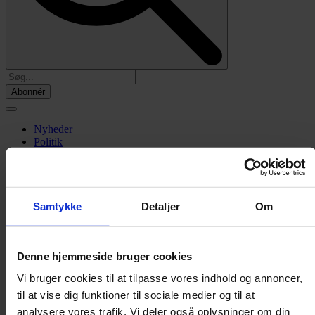
Abonnér
Nyheder
Politik
112
Livsstil
Kendte
Sundhed
Økonomi
Samtykke
Detaljer
Om
Forside
»
Nyheder
»
Indland
Donald Trumps søn lagde vejen forbi
Denne hjemmeside bruger cookies
dansk gigant under besøg i Danmark
Vi bruger cookies til at tilpasse vores indhold og annoncer,
til at vise dig funktioner til sociale medier og til at
Novo Nordisk bekræfter, at Donald Trump Jr. besøgte den danske
analysere vores trafik. Vi deler også oplysninger om din