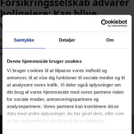
Forsikringsselskab advarer
boligejere: Kan blive
voldsomt
Samtykke
Detaljer
Om
Nordens største forsikringsselskab opfordrer danske
boligejere til at forberede sig på en potentielt hård sæson
med skybrud.
Denne hjemmeside bruger cookies
Vi bruger cookies til at tilpasse vores indhold og
annoncer, til at vise dig funktioner til sociale medier og til
at analysere vores trafik. Vi deler også oplysninger om
din brug af vores hjemmeside med vores partnere inden
Af
Nicolai Ohlsen
for sociale medier, annonceringspartnere og
Udgivet:
7. juni 2026 kl. 11:40
analysepartnere. Vores partnere kan kombinere disse
data med andre oplysninger, du har givet dem, eller som
de har indsamlet fra din brug af deres tjenester.