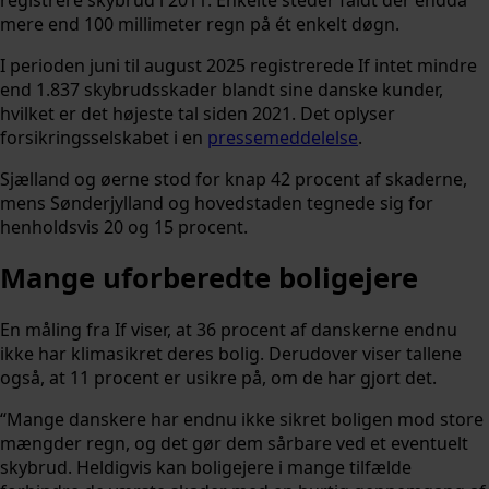
mere end 100 millimeter regn på ét enkelt døgn.
I perioden juni til august 2025 registrerede If intet mindre
end 1.837 skybrudsskader blandt sine danske kunder,
hvilket er det højeste tal siden 2021. Det oplyser
forsikringsselskabet i en
pressemeddelelse
.
Sjælland og øerne stod for knap 42 procent af skaderne,
mens Sønderjylland og hovedstaden tegnede sig for
henholdsvis 20 og 15 procent.
Mange uforberedte boligejere
En måling fra If viser, at 36 procent af danskerne endnu
ikke har klimasikret deres bolig. Derudover viser tallene
også, at 11 procent er usikre på, om de har gjort det.
“Mange danskere har endnu ikke sikret boligen mod store
mængder regn, og det gør dem sårbare ved et eventuelt
skybrud. Heldigvis kan boligejere i mange tilfælde