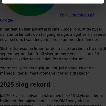
Følg Udforsk.nu på
Google
If har delt en klar advarsel til sine kunder om, at de byger,
der ramte landet i den forgangne uge, meget vel kan være
et varsel om, hvad der venter i de kommende måneder.
Skybrudssæsonen løber for det meste i perioden fra maj til
september, og data fra If viser, at mere end seks ud af ti
skybrudsskader falder inden for dette tidsrum.
Ydermere lyder det også, at juni, juli og august er de
måneder, der er mest intensive i forhold til skader.
2025 slog rekord
Juli 2025 var usædvanlig hård med hele 13 skybrudsdøgn,
hvilket er det højeste antal siden DMI begyndte at
registrere skybrud i 2011. Enkelte steder faldt der endda