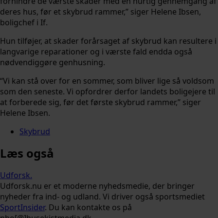
forhindre de værste skader med en hurtig gennemgang af
deres hus, før et skybrud rammer,” siger Helene Ibsen,
boligchef i If.
Hun tilføjer, at skader forårsaget af skybrud kan resultere i
langvarige reparationer og i værste fald endda også
nødvendiggøre genhusning.
“Vi kan stå over for en sommer, som bliver lige så voldsom
som den seneste. Vi opfordrer derfor landets boligejere til
at forberede sig, før det første skybrud rammer,” siger
Helene Ibsen.
Skybrud
Læs også
Udforsk
.
Udforsk.nu er et moderne nyhedsmedie, der bringer
nyheder fra ind- og udland. Vi driver også sportsmediet
SportInsider
. Du kan kontakte os på