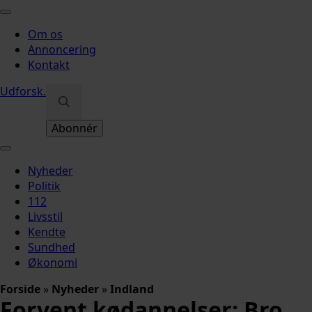
Om os
Annoncering
Kontakt
Udforsk
.
Search
Abonnér
for:
Nyheder
Politik
112
Livsstil
Kendte
Sundhed
Økonomi
Forside
»
Nyheder
»
Indland
Forvent kødannelser: Bro