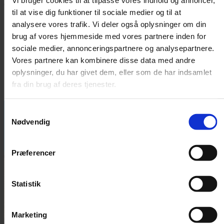
Vi bruger cookies til at tilpasse vores indhold og annoncer,
opdagelse, der satte alarmklokkerne i gang hos ledelsen.
til at vise dig funktioner til sociale medier og til at
analysere vores trafik. Vi deler også oplysninger om din
brug af vores hjemmeside med vores partnere inden for
sociale medier, annonceringspartnere og analysepartnere.
Vores partnere kan kombinere disse data med andre
Af
Nicolai Ohlsen
oplysninger, du har givet dem, eller som de har indsamlet
fra din brug af deres tjenester.
Udgivet:
26. maj 2026 kl. 20:37
Samtykkevalg
Nødvendig
Præferencer
Statistik
Marketing