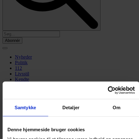
Abonnér
Nyheder
Politik
112
Livsstil
Kendte
Sundhed
Økonomi
Forside
»
Nyheder
»
Indland
Samtykke
Detaljer
Om
Rema 1000-butik pludselig lukket: Kan
udgøre en risiko
Denne hjemmeside bruger cookies
En travl Rema 1000-butik er lukket på ubestemt tid efter en