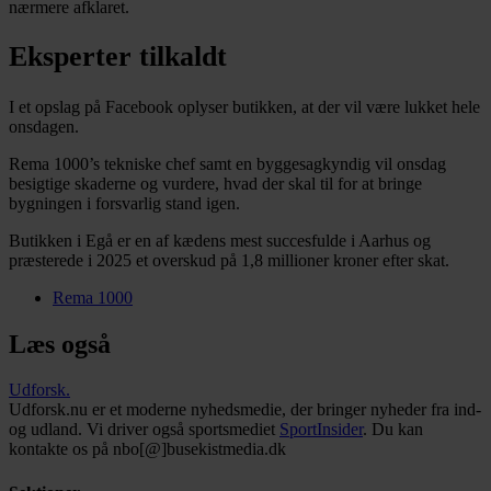
nærmere afklaret.
Eksperter tilkaldt
I et opslag på Facebook oplyser butikken, at der vil være lukket hele
onsdagen.
Rema 1000’s tekniske chef samt en byggesagkyndig vil onsdag
besigtige skaderne og vurdere, hvad der skal til for at bringe
bygningen i forsvarlig stand igen.
Butikken i Egå er en af kædens mest succesfulde i Aarhus og
præsterede i 2025 et overskud på 1,8 millioner kroner efter skat.
Rema 1000
Læs også
Udforsk
.
Udforsk.nu er et moderne nyhedsmedie, der bringer nyheder fra ind-
og udland. Vi driver også sportsmediet
SportInsider
. Du kan
kontakte os på nbo[@]busekistmedia.dk