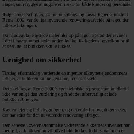
i taget, som frygtes at udgøre en risiko for både kunder og personale.
Ifølge Jonas Schrøder, kommunikations- og ansvarlighedsdirektør i
Rema 1000, var det igangværende renoveringsarbejde på taget, der
udløste lukningen.
Da håndværkere løftede materialer op på taget, opstod der revner i
loftet i lagerrummet nedenunder, hvilket fik kædens hovedkontor til
at beslutte, at butikken skulle lukkes.
Uenighed om sikkerhed
Tirsdag eftermiddag vurderede en ingeniør tilknyttet ejendommens
udlejer, at butikken kunne genåbne, men det skete.
Det skyldtes, at Rema 1000’s egen tekniske repræsentant imidlertid
ikke var enig i den vurdering og fandt det uforsvarligt at lade
butikken åbne igen.
Kæden lejer sig ind i bygningen, og det er derfor bygningens ejer,
der har stået for den nuværende renovering af taget.
Den seneste uoverensstemmelse vedrørende sikkerhedsniveauet har
medført, at butikken nu vil blive holdt lukket, indtil situationen er