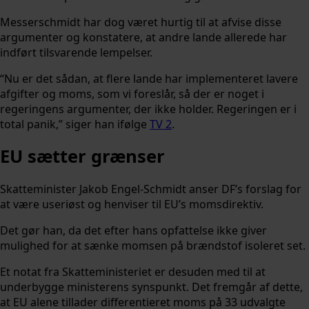
Messerschmidt har dog været hurtig til at afvise disse
argumenter og konstatere, at andre lande allerede har
indført tilsvarende lempelser.
“Nu er det sådan, at flere lande har implementeret lavere
afgifter og moms, som vi foreslår, så der er noget i
regeringens argumenter, der ikke holder. Regeringen er i
total panik,” siger han ifølge
TV 2
.
EU sætter grænser
Skatteminister Jakob Engel-Schmidt anser DF’s forslag for
at være useriøst og henviser til EU’s momsdirektiv.
Det gør han, da det efter hans opfattelse ikke giver
mulighed for at sænke momsen på brændstof isoleret set.
Et notat fra Skatteministeriet er desuden med til at
underbygge ministerens synspunkt. Det fremgår af dette,
at EU alene tillader differentieret moms på 33 udvalgte