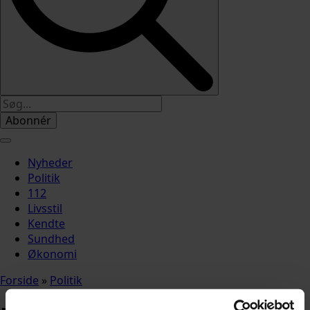
Abonnér
Nyheder
Politik
112
Livsstil
Kendte
Sundhed
Økonomi
Forside
»
Politik