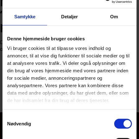
Messerschmidt langer ud:
“Regeringen er i total
Samtykke
Detaljer
Om
panik”
Denne hjemmeside bruger cookies
Dansk Folkeparti og regeringspartierne er i åben konflikt
om de danske afgifter på benzin og diesel.
Vi bruger cookies til at tilpasse vores indhold og
annoncer, til at vise dig funktioner til sociale medier og til
at analysere vores trafik. Vi deler også oplysninger om
din brug af vores hjemmeside med vores partnere inden
for sociale medier, annonceringspartnere og
analysepartnere. Vores partnere kan kombinere disse
Af
Nicolai Ohlsen
data med andre oplysninger, du har givet dem, eller som
de har indsamlet fra din brug af deres tjenester.
Udgivet:
18. juni 2026 kl. 16:04
Samtykkevalg
Nødvendig