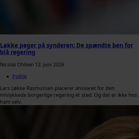
Løkke peger på synderen: De spændte ben for
blå regering
Nicolai Ohlsen
12. juni 2026
Politik
Lars Løkke Rasmussen placerer ansvaret for den
mislykkede borgerlige regering ét sted. Og det er ikke hos
ham selv.