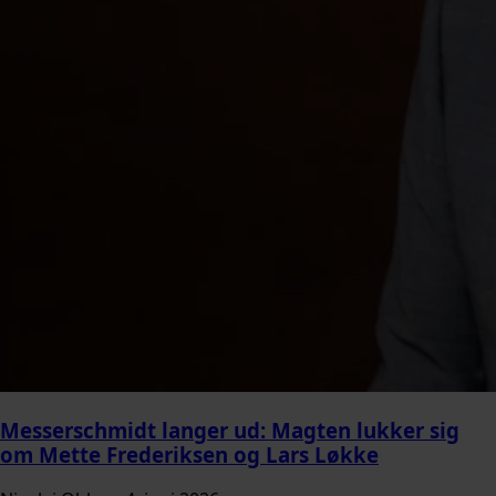
Messerschmidt langer ud: Magten lukker sig
om Mette Frederiksen og Lars Løkke