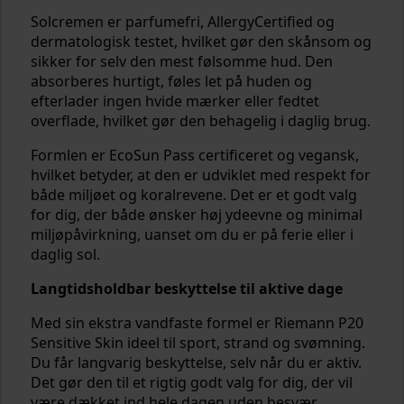
Solcremen er parfumefri, AllergyCertified og
dermatologisk testet, hvilket gør den skånsom og
sikker for selv den mest følsomme hud. Den
absorberes hurtigt, føles let på huden og
efterlader ingen hvide mærker eller fedtet
overflade, hvilket gør den behagelig i daglig brug.
Formlen er EcoSun Pass certificeret og vegansk,
hvilket betyder, at den er udviklet med respekt for
både miljøet og koralrevene. Det er et godt valg
for dig, der både ønsker høj ydeevne og minimal
miljøpåvirkning, uanset om du er på ferie eller i
daglig sol.
Langtidsholdbar beskyttelse til aktive dage
Med sin ekstra vandfaste formel er Riemann P20
Sensitive Skin ideel til sport, strand og svømning.
Du får langvarig beskyttelse, selv når du er aktiv.
Det gør den til et rigtig godt valg for dig, der vil
være dækket ind hele dagen uden besvær.