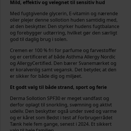
Mild, effektiv og velegnet til sensitiv hud
Med fugtgivende glycerin, E-vitamin og nærende
olier plejer denne sollotion huden samtidig med,
at den beskytter. Den styrker hudens fugtbalance
og forebygger udtørring, hvilket gør den særligt
god til daglig brug i solen.
Cremen er 100 % fri for parfume og farvestoffer
og er certificeret af både Asthma Allergy Nordic
og AllergyCertified. Den bærer Svanemærket og
er koralvenlig samt vegansk. Det betyder, at den
er sikker for både dig og miljøet.
Et godt valg til både strand, sport og ferie
Derma Sollotion SPF30 er meget vandfast og
derfor oplagt til snorkling, svømning og aktivt
udeliv. Den beskytter også under sved og varme
og er kåret som Bedst i test af Forbrugerrådet
Tænk hele fem gange, senest i 2024. Et sikkert
valg til hele familien.