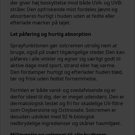
der giver høj beskyttelse mod både UVA- og UVB-
stråler. Den opfriskende mist fordeles jævnt og
absorberes hurtigt i huden uden at fedte eller
efterlade mærker på tøjet.
Let påføring og hurtig absorption
Sprayfunktionen gør solcremen utrolig nem at
bruge, også på svært tilgængelige steder. Den kan
påføres i alle vinkler og egner sig særligt godt til
aktive dage med sport, strand eller høj varme.
Den fordamper hurtigt og efterlader huden blød,
tør og frisk uden fedtet fornemmelse.
Formlen er både vand- og svedafvisende og er
derfor ideel til dig, der er meget udendørs. Den er
dermatologisk testet og fri for skadelige UV-filtre
som Oxybenzone og Octinoxate. Solcremen er
desuden udviklet med 92 % biologisk
nedbrydelige ingredienser og skåner havmiljøet.
Miljøvenlig og velegnet til alle hudtyper