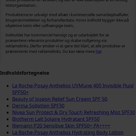
testorganisation.
Produkterne er udvalgt med afsæt i kommercielle samarbejdsaftaler,
brugeranmeldelser og forhandlerdata. Vores indhold bygger ikke på
objektive tests eller uafhængige tests.
Indholdet har kommerciel hensigt og er udarbejdet for at
præsentere relevante produkter og skabe indtjening via
reklamelinks. Derfor ønsker vi at gøre det klart, at alle produkter er
præsenteret med reklamelinks. Du kan læse mere
her
.
Indholdsfortegnelse
La Roche-Posay Anthelios UVMune 400 Invisible Fluid
SPF50+
Beauty of Joseon Relief Sun Cream SPF 50
Derma Sollotion SPF30
Nivea Sun Protect & Dry Touch Refreshing Mist SPF30
Biotherm Lait Solaire Hydratant SPF50
Riemann P20 Sensitive Skin SPF50+ PA++++
La Roche-Posay Anthelios Hydrating Body Lotion