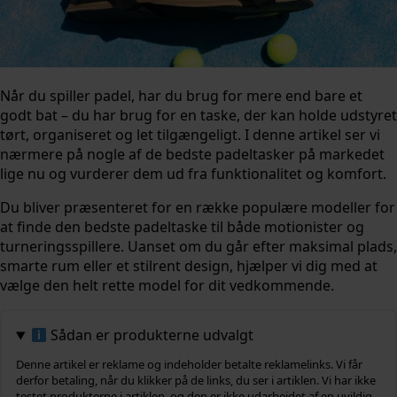
Når du spiller padel, har du brug for mere end bare et
godt bat – du har brug for en taske, der kan holde udstyret
tørt, organiseret og let tilgængeligt. I denne artikel ser vi
nærmere på nogle af de bedste padeltasker på markedet
lige nu og vurderer dem ud fra funktionalitet og komfort.
Du bliver præsenteret for en række populære modeller for
at finde den bedste padeltaske til både motionister og
turneringsspillere. Uanset om du går efter maksimal plads,
smarte rum eller et stilrent design, hjælper vi dig med at
vælge den helt rette model for dit vedkommende.
Sådan er produkterne udvalgt
Denne artikel er reklame og indeholder betalte reklamelinks. Vi får
derfor betaling, når du klikker på de links, du ser i artiklen. Vi har ikke
testet produkterne i artiklen, og den er ikke udarbejdet af en uvildig