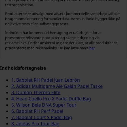
testorganisation.
Produkterne er udvalgt med afsæt i kommercielle samarbejdsaftaler,
brugeranmeldelser og forhandlerdata. Vores indhold bygger ikke på
objektive tests eller uafhængige tests.
Indholdet har kommerciel hensigt og er udarbejdet for at
præsentere relevante produkter og skabe indtjening via
reklamelinks. Derfor ønsker vi at gøre det klart, at alle produkter er
præsenteret med reklamelinks. Du kan læse mere
her
.
Indholdsfortegnelse
1. Babolat RH Padel Juan Lebrón
2. Adidas Multigame Ale Galán Padel Taske
3. Dunlop Thermo Elite
4. Head Coello Pro X Padel Duffle Bag
5. Wilson Bela DNA Super Tour
6. Babolat RH Perf Padel
7. Babolat Court S Padel Bag
8. adidas Pro Tour Bag