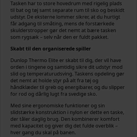
Tasken har to store hovedrum med rigelig plads
til bat og tøj samt separate rum til sko og beskidt
udstyr. De eksterne lommer sikrer, at du hurtigt
får adgang til småting, mens de forstærkede
skulderstropper gør det nemt at bære tasken
som rygsæk – selv når den er fuldt pakket.
Skabt til den organiserede spiller
Dunlop Thermo Elite er skabt til dig, der vil have
orden i tingene og samtidig sikre dit udstyr mod
slid og temperaturudsving. Taskens opdeling gør
det nemt at holde styr på alt fra tøj og
håndklæder til greb og energibarer, og du slipper
for rod og dårlig lugt fra svedige sko.
Med sine ergonomiske funktioner og sin
slidstærke konstruktion i nylon er dette en taske,
der tåler daglig brug. Den kombinerer komfort
med kapacitet og giver dig det fulde overblik –
hver gang du skal på banen.