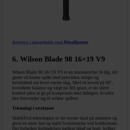
Annonce i samarbejde med
PriceRunner
6. Wilson Blade 98 16×19 V9
Wilson Blade 98 16×19 V9 er en tennisketcher til dig, der
gerne vil kunne spille med præcision, tempo og
bevidsthed om hvert eneste slag. Med sit hoved på 98″,
hovedlette balance og vægt på 305 gram, er du sikret
kontrol uden at gå på kompromis med følingen, hvorfor
den henvender sig til seriøse spillere.
Teknologi i særklasse
StableFeel-teknologien er det nyeste skud på stammen og
giver en mere fast og stabil fornemmelse ved boldkontakt.
Det forbedrer forbindelsen mellem hånd og bold, hvilket