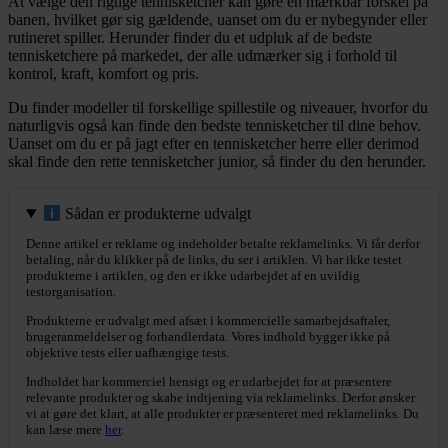
At vælge den rigtige tennisketcher kan gøre en mærkbar forskel på
banen, hvilket gør sig gældende, uanset om du er nybegynder eller
rutineret spiller. Herunder finder du et udpluk af de bedste
tennisketchere på markedet, der alle udmærker sig i forhold til
kontrol, kraft, komfort og pris.
Du finder modeller til forskellige spillestile og niveauer, hvorfor du
naturligvis også kan finde den bedste tennisketcher til dine behov.
Uanset om du er på jagt efter en tennisketcher herre eller derimod
skal finde den rette tennisketcher junior, så finder du den herunder.
Sådan er produkterne udvalgt
Denne artikel er reklame og indeholder betalte reklamelinks. Vi får derfor
betaling, når du klikker på de links, du ser i artiklen. Vi har ikke testet
produkterne i artiklen, og den er ikke udarbejdet af en uvildig
testorganisation.
Produkterne er udvalgt med afsæt i kommercielle samarbejdsaftaler,
brugeranmeldelser og forhandlerdata. Vores indhold bygger ikke på
objektive tests eller uafhængige tests.
Indholdet har kommerciel hensigt og er udarbejdet for at præsentere
relevante produkter og skabe indtjening via reklamelinks. Derfor ønsker
vi at gøre det klart, at alle produkter er præsenteret med reklamelinks. Du
kan læse mere
her
.