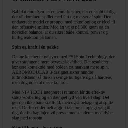
Babolat Pure Aero er en tennisketcher, der er skabt til dig,
der vil dominere spillet med fart og masser af spin. Den
opdaterede model er proppet med teknologi og er ideel til
den offensive spiller. Med en vægt på 300 gram og en
hovedlet balance, er du sikret både kontrol, power og
hurtig reaktion på banen.
Spin og kraft i én pakke
Denne ketcher er udstyret med FSI Spin Technology, der
giver strengene mere bevægelsesfrihed. Det resulterer i
længere kontakttid med bolden og markant mere spin.
AEROMODULAR 3-designet sikrer mindre
luftmodstand, så du kan svinge hurtigere og slå hårdere,
men dog uden at miste kontrol.
Med NF²-TECH integreret i rammen får du effektiv
stødabsorbering og en dæmpet lyd ved hvert slag. Det
gør den ikke bare kraftfuld, men også behagelig at spille
med. Derfor er der helt afgjort tale om et oplagt valg til
dig, der fra baglinjen vil presse modstanderen med dybe
slag med topspin.
Klar til kamp – hver gang