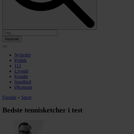
Abonnér
Nyheder
Politik
112
Livsstil
Kendte
Sundhed
Økonomi
Forside
»
Sport
Bedste tennisketcher i test