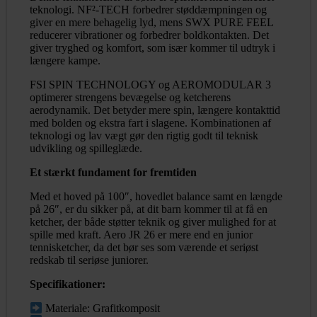
teknologi. NF²-TECH forbedrer støddæmpningen og
giver en mere behagelig lyd, mens SWX PURE FEEL
reducerer vibrationer og forbedrer boldkontakten. Det
giver tryghed og komfort, som især kommer til udtryk i
længere kampe.
FSI SPIN TECHNOLOGY og AEROMODULAR 3
optimerer strengens bevægelse og ketcherens
aerodynamik. Det betyder mere spin, længere kontakttid
med bolden og ekstra fart i slagene. Kombinationen af
teknologi og lav vægt gør den rigtig godt til teknisk
udvikling og spilleglæde.
Et stærkt fundament for fremtiden
Med et hoved på 100″, hovedlet balance samt en længde
på 26″, er du sikker på, at dit barn kommer til at få en
ketcher, der både støtter teknik og giver mulighed for at
spille med kraft. Aero JR 26 er mere end en junior
tennisketcher, da det bør ses som værende et seriøst
redskab til seriøse juniorer.
Specifikationer:
Materiale: Grafitkomposit