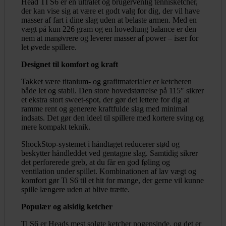
Head TI S6 er en ultralet og brugervenlig tennisketcher,
der kan vise sig at være et godt valg for dig, der vil have
masser af fart i dine slag uden at belaste armen. Med en
vægt på kun 226 gram og en hovedtung balance er den
nem at manøvrere og leverer masser af power – især for
let øvede spillere.
Designet til komfort og kraft
Takket være titanium- og grafitmaterialer er ketcheren
både let og stabil. Den store hovedstørrelse på 115″ sikrer
et ekstra stort sweet-spot, der gør det lettere for dig at
ramme rent og generere kraftfulde slag med minimal
indsats. Det gør den ideel til spillere med kortere sving og
mere kompakt teknik.
ShockStop-systemet i håndtaget reducerer stød og
beskytter håndleddet ved gentagne slag. Samtidig sikrer
det perforerede greb, at du får en god føling og
ventilation under spillet. Kombinationen af lav vægt og
komfort gør Ti S6 til et hit for mange, der gerne vil kunne
spille længere uden at blive trætte.
Populær og alsidig ketcher
Ti S6 er Heads mest solgte ketcher nogensinde, og det er