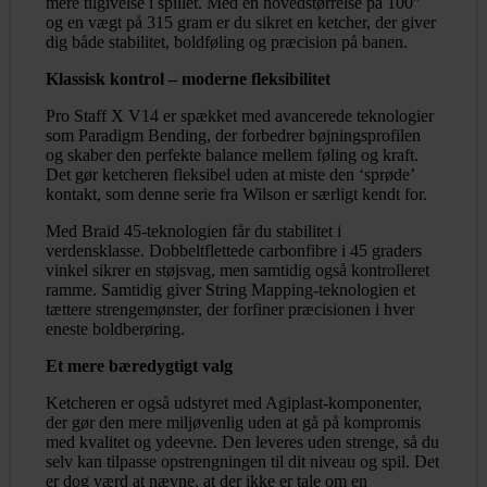
mere tilgivelse i spillet. Med en hovedstørrelse på 100″
og en vægt på 315 gram er du sikret en ketcher, der giver
dig både stabilitet, boldføling og præcision på banen.
Klassisk kontrol – moderne fleksibilitet
Pro Staff X V14 er spækket med avancerede teknologier
som Paradigm Bending, der forbedrer bøjningsprofilen
og skaber den perfekte balance mellem føling og kraft.
Det gør ketcheren fleksibel uden at miste den ‘sprøde’
kontakt, som denne serie fra Wilson er særligt kendt for.
Med Braid 45-teknologien får du stabilitet i
verdensklasse. Dobbeltflettede carbonfibre i 45 graders
vinkel sikrer en støjsvag, men samtidig også kontrolleret
ramme. Samtidig giver String Mapping-teknologien et
tættere strengemønster, der forfiner præcisionen i hver
eneste boldberøring.
Et mere bæredygtigt valg
Ketcheren er også udstyret med Agiplast-komponenter,
der gør den mere miljøvenlig uden at gå på kompromis
med kvalitet og ydeevne. Den leveres uden strenge, så du
selv kan tilpasse opstrengningen til dit niveau og spil. Det
er dog værd at nævne, at der ikke er tale om en