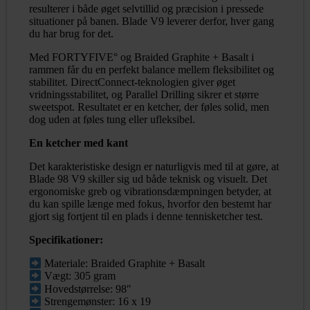
resulterer i både øget selvtillid og præcision i pressede
situationer på banen. Blade V9 leverer derfor, hver gang
du har brug for det.
Med FORTYFIVE° og Braided Graphite + Basalt i
rammen får du en perfekt balance mellem fleksibilitet og
stabilitet. DirectConnect-teknologien giver øget
vridningsstabilitet, og Parallel Drilling sikrer et større
sweetspot. Resultatet er en ketcher, der føles solid, men
dog uden at føles tung eller ufleksibel.
En ketcher med kant
Det karakteristiske design er naturligvis med til at gøre, at
Blade 98 V9 skiller sig ud både teknisk og visuelt. Det
ergonomiske greb og vibrationsdæmpningen betyder, at
du kan spille længe med fokus, hvorfor den bestemt har
gjort sig fortjent til en plads i denne tennisketcher test.
Specifikationer:
Materiale: Braided Graphite + Basalt
Vægt: 305 gram
Hovedstørrelse: 98″
Strengemønster: 16 x 19