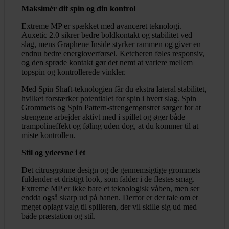
Maksimér dit spin og din kontrol
Extreme MP er spækket med avanceret teknologi.
Auxetic 2.0 sikrer bedre boldkontakt og stabilitet ved
slag, mens Graphene Inside styrker rammen og giver en
endnu bedre energioverførsel. Ketcheren føles responsiv,
og den sprøde kontakt gør det nemt at variere mellem
topspin og kontrollerede vinkler.
Med Spin Shaft-teknologien får du ekstra lateral stabilitet,
hvilket forstærker potentialet for spin i hvert slag. Spin
Grommets og Spin Pattern-strengemønstret sørger for at
strengene arbejder aktivt med i spillet og øger både
trampolineffekt og føling uden dog, at du kommer til at
miste kontrollen.
Stil og ydeevne i ét
Det citrusgrønne design og de gennemsigtige grommets
fuldender et dristigt look, som falder i de flestes smag.
Extreme MP er ikke bare et teknologisk våben, men ser
endda også skarp ud på banen. Derfor er der tale om et
meget oplagt valg til spilleren, der vil skille sig ud med
både præstation og stil.