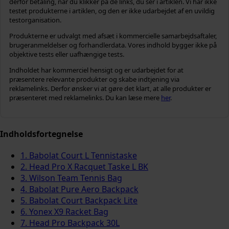
derfor betaling, når du klikker på de links, du ser i artiklen. Vi har ikke
testet produkterne i artiklen, og den er ikke udarbejdet af en uvildig
testorganisation.
Produkterne er udvalgt med afsæt i kommercielle samarbejdsaftaler,
brugeranmeldelser og forhandlerdata. Vores indhold bygger ikke på
objektive tests eller uafhængige tests.
Indholdet har kommerciel hensigt og er udarbejdet for at
præsentere relevante produkter og skabe indtjening via
reklamelinks. Derfor ønsker vi at gøre det klart, at alle produkter er
præsenteret med reklamelinks. Du kan læse mere
her
.
Indholdsfortegnelse
1. Babolat Court L Tennistaske
2. Head Pro X Racquet Taske L BK
3. Wilson Team Tennis Bag
4. Babolat Pure Aero Backpack
5. Babolat Court Backpack Lite
6. Yonex X9 Racket Bag
7. Head Pro Backpack 30L