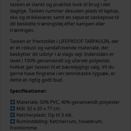
tasken et slankt og praktisk look til brug i det
daglige. Tasken rummer desuden plads til laptop,
sko og drikkevarer, samt en separat vaskepose til
dit beskidte træningstøj efter kampen eller
træningen.
Tasken er fremstillet i LIFEPROOF TARPAULIN, der
er et robust og vandafvisende materiale, der
beskytter dit udstyr i al slags vejr. Indersiden er
lavet i 100% genanvendt og ufarvet polyester,
hvilket gør tasken til et bæredygtigt valg. Vil du
gerne have fingrene i en tennistaske rygsæk, er
dette et rigtig godt bud.
Specifikationer:
Materiale: 50% PVC, 40% genanvendt polyester
Mål: 32 x 20 x 77 cm
Ketcherplads: Op til 3 stk.
Ruminddeling: Ketcherrum, hovedrum,
frontlomme