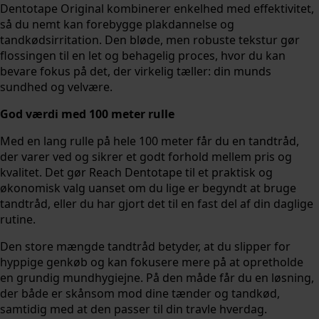
Dentotape Original kombinerer enkelhed med effektivitet,
så du nemt kan forebygge plakdannelse og
tandkødsirritation. Den bløde, men robuste tekstur gør
flossingen til en let og behagelig proces, hvor du kan
bevare fokus på det, der virkelig tæller: din munds
sundhed og velvære.
God værdi med 100 meter rulle
Med en lang rulle på hele 100 meter får du en tandtråd,
der varer ved og sikrer et godt forhold mellem pris og
kvalitet. Det gør Reach Dentotape til et praktisk og
økonomisk valg uanset om du lige er begyndt at bruge
tandtråd, eller du har gjort det til en fast del af din daglige
rutine.
Den store mængde tandtråd betyder, at du slipper for
hyppige genkøb og kan fokusere mere på at opretholde
en grundig mundhygiejne. På den måde får du en løsning,
der både er skånsom mod dine tænder og tandkød,
samtidig med at den passer til din travle hverdag.