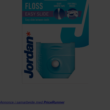
Annonce i samarbejde med
PriceRunner