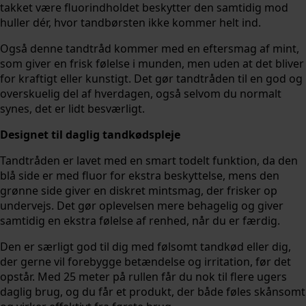
takket være fluorindholdet beskytter den samtidig mod
huller dér, hvor tandbørsten ikke kommer helt ind.
Også denne tandtråd kommer med en eftersmag af mint,
som giver en frisk følelse i munden, men uden at det bliver
for kraftigt eller kunstigt. Det gør tandtråden til en god og
overskuelig del af hverdagen, også selvom du normalt
synes, det er lidt besværligt.
Designet til daglig tandkødspleje
Tandtråden er lavet med en smart todelt funktion, da den
blå side er med fluor for ekstra beskyttelse, mens den
grønne side giver en diskret mintsmag, der frisker op
undervejs. Det gør oplevelsen mere behagelig og giver
samtidig en ekstra følelse af renhed, når du er færdig.
Den er særligt god til dig med følsomt tandkød eller dig,
der gerne vil forebygge betændelse og irritation, før det
opstår. Med 25 meter på rullen får du nok til flere ugers
daglig brug, og du får et produkt, der både føles skånsomt