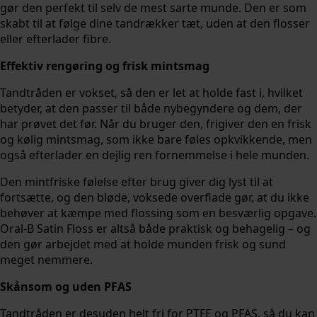
gør den perfekt til selv de mest sarte munde. Den er som
skabt til at følge dine tandrækker tæt, uden at den flosser
eller efterlader fibre.
Effektiv rengøring og frisk mintsmag
Tandtråden er vokset, så den er let at holde fast i, hvilket
betyder, at den passer til både nybegyndere og dem, der
har prøvet det før. Når du bruger den, frigiver den en frisk
og kølig mintsmag, som ikke bare føles opkvikkende, men
også efterlader en dejlig ren fornemmelse i hele munden.
Den mintfriske følelse efter brug giver dig lyst til at
fortsætte, og den bløde, voksede overflade gør, at du ikke
behøver at kæmpe med flossing som en besværlig opgave.
Oral-B Satin Floss er altså både praktisk og behagelig – og
den gør arbejdet med at holde munden frisk og sund
meget nemmere.
Skånsom og uden PFAS
Tandtråden er desuden helt fri for PTFE og PFAS, så du kan