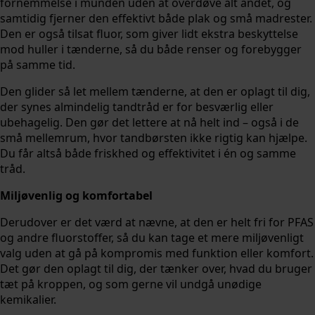
fornemmelse i munden uden at overdøve alt andet, og
samtidig fjerner den effektivt både plak og små madrester.
Den er også tilsat fluor, som giver lidt ekstra beskyttelse
mod huller i tænderne, så du både renser og forebygger
på samme tid.
Den glider så let mellem tænderne, at den er oplagt til dig,
der synes almindelig tandtråd er for besværlig eller
ubehagelig. Den gør det lettere at nå helt ind – også i de
små mellemrum, hvor tandbørsten ikke rigtig kan hjælpe.
Du får altså både friskhed og effektivitet i én og samme
tråd.
Miljøvenlig og komfortabel
Derudover er det værd at nævne, at den er helt fri for PFAS
og andre fluorstoffer, så du kan tage et mere miljøvenligt
valg uden at gå på kompromis med funktion eller komfort.
Det gør den oplagt til dig, der tænker over, hvad du bruger
tæt på kroppen, og som gerne vil undgå unødige
kemikalier.