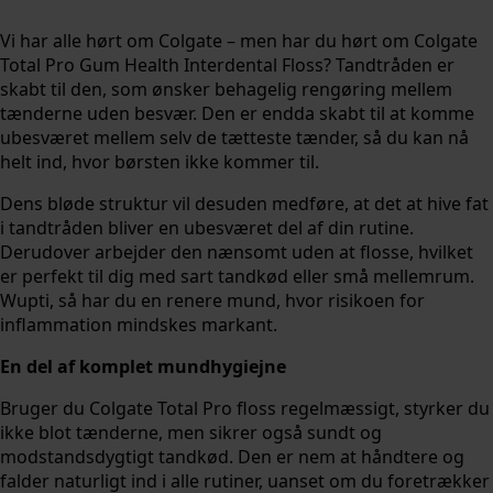
Vi har alle hørt om Colgate – men har du hørt om Colgate
Total Pro Gum Health Interdental Floss? Tandtråden er
skabt til den, som ønsker behagelig rengøring mellem
tænderne uden besvær. Den er endda skabt til at komme
ubesværet mellem selv de tætteste tænder, så du kan nå
helt ind, hvor børsten ikke kommer til.
Dens bløde struktur vil desuden medføre, at det at hive fat
i tandtråden bliver en ubesværet del af din rutine.
Derudover arbejder den nænsomt uden at flosse, hvilket
er perfekt til dig med sart tandkød eller små mellemrum.
Wupti, så har du en renere mund, hvor risikoen for
inflammation mindskes markant.
En del af komplet mundhygiejne
Bruger du Colgate Total Pro floss regelmæssigt, styrker du
ikke blot tænderne, men sikrer også sundt og
modstandsdygtigt tandkød. Den er nem at håndtere og
falder naturligt ind i alle rutiner, uanset om du foretrækker